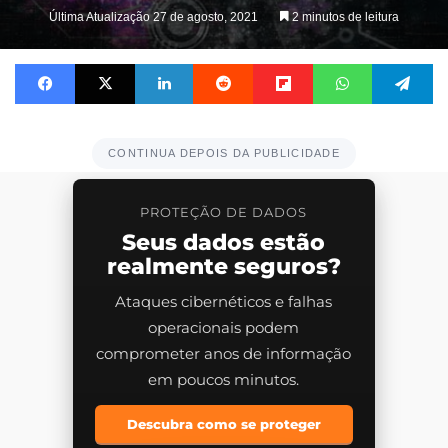
Última Atualização 27 de agosto, 2021
2 minutos de leitura
Facebook
X
Linkedin
Reddit
Flipboard
WhatsApp
Te
CONTINUA DEPOIS DA PUBLICIDADE
PROTEÇÃO DE DADOS
Seus dados estão
realmente seguros?
Ataques cibernéticos e falhas
operacionais podem
comprometer anos de informação
em poucos minutos.
Descubra como se proteger