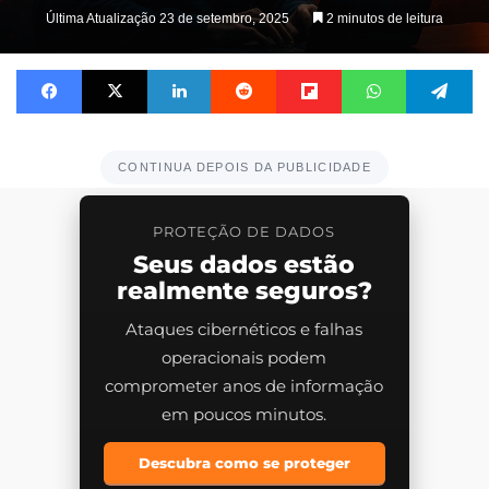
Última Atualização 23 de setembro, 2025
2 minutos de leitura
Facebook
X
Linkedin
Reddit
Flipboard
WhatsApp
Te
CONTINUA DEPOIS DA PUBLICIDADE
PROTEÇÃO DE DADOS
Seus dados estão
realmente seguros?
Ataques cibernéticos e falhas
operacionais podem
comprometer anos de informação
em poucos minutos.
Descubra como se proteger