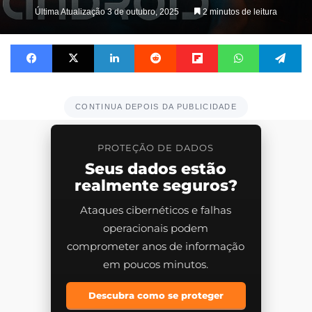
Última Atualização 3 de outubro, 2025
2 minutos de leitura
Facebook
X
Linkedin
Reddit
Flipboard
WhatsApp
Te
CONTINUA DEPOIS DA PUBLICIDADE
PROTEÇÃO DE DADOS
Seus dados estão
realmente seguros?
Ataques cibernéticos e falhas
operacionais podem
comprometer anos de informação
em poucos minutos.
Descubra como se proteger