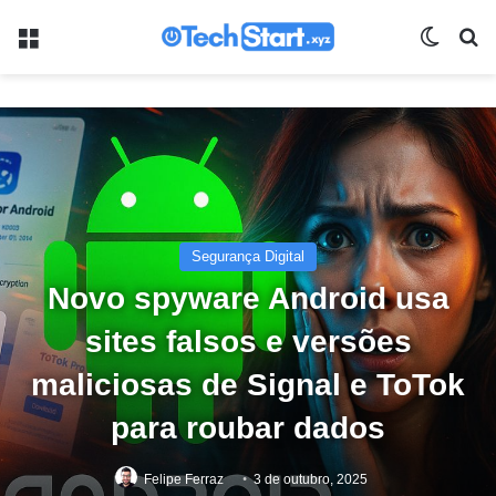
Menu
Switch
Pr
Segurança Digital
Novo spyware Android usa
sites falsos e versões
maliciosas de Signal e ToTok
para roubar dados
Felipe Ferraz
3 de outubro, 2025