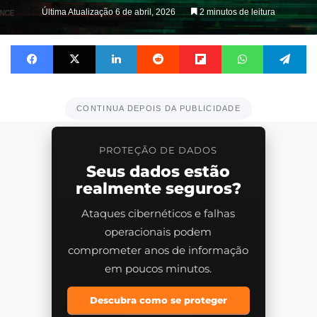
Última Atualização 6 de abril, 2026
2 minutos de leitura
Facebook
X
Linkedin
Reddit
Flipboard
WhatsApp
Te
CONTINUA DEPOIS DA PUBLICIDADE
PROTEÇÃO DE DADOS
Seus dados estão
realmente seguros?
Ataques cibernéticos e falhas
operacionais podem
comprometer anos de informação
em poucos minutos.
Descubra como se proteger