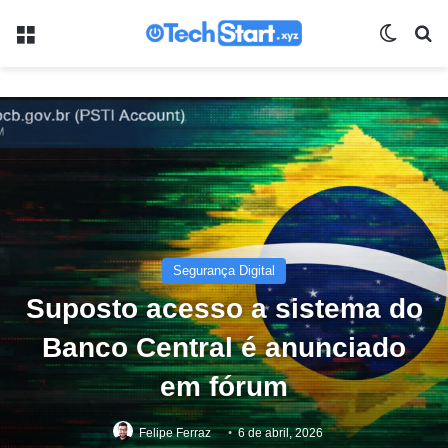
Menu
Switch
Pr
Segurança Digital
Suposto acesso a sistema do
Banco Central é anunciado
em fórum
Felipe Ferraz
6 de abril, 2026