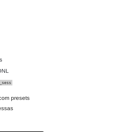
s
SONL
_sess
 com presets
essas