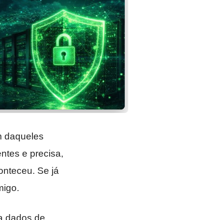
m daqueles
ntes e precisa,
onteceu. Se já
migo.
ma dados de