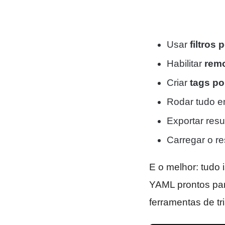
Usar
filtros 
Habilitar
remo
Criar
tags po
Rodar tudo 
Exportar res
Carregar o re
E o melhor: tudo
YAML prontos pa
ferramentas de tr