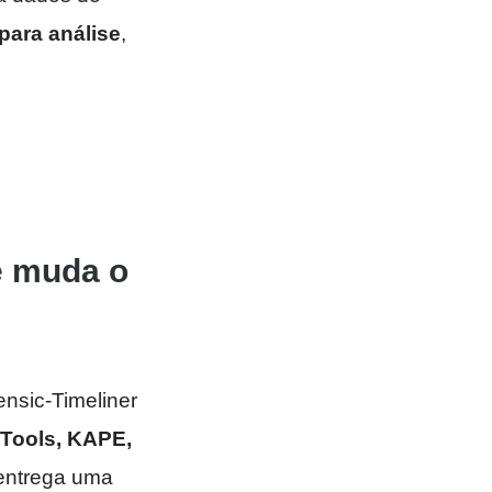
para análise
,
le muda o
ensic-Timeliner
Tools, KAPE,
 entrega uma