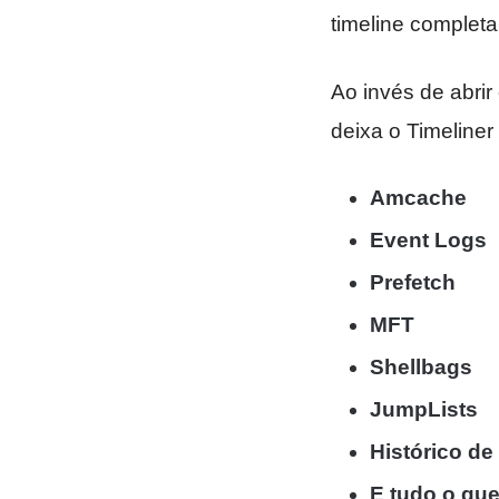
timeline complet
Ao invés de abrir
deixa o Timeliner
Amcache
Event Logs
Prefetch
MFT
Shellbags
JumpLists
Histórico d
E tudo o que