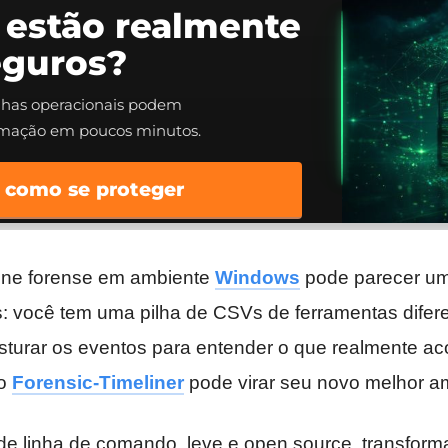
 estão realmente
eguros?
alhas operacionais podem
rmação em poucos minutos.
 como se proteger
ine forense em ambiente
Windows
pode parecer u
s: você tem uma pilha de CSVs de ferramentas difere
turar os eventos para entender o que realmente ac
 o
Forensic-Timeliner
pode virar seu novo melhor a
de linha de comando, leve e open source, transfor