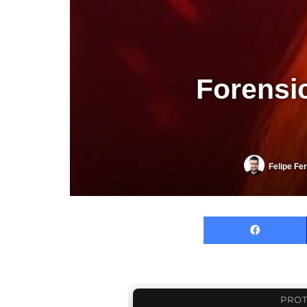
Forensic
Felipe Fe
PROT