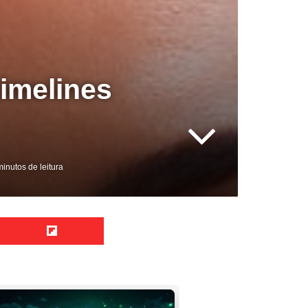
timelines
inutos de leitura
Reddit
Flipboard