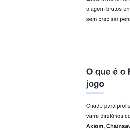
triagem brutos 
sem precisar perd
O que é o 
jogo
Criado para profi
varre diretórios
Axiom, Chainsaw