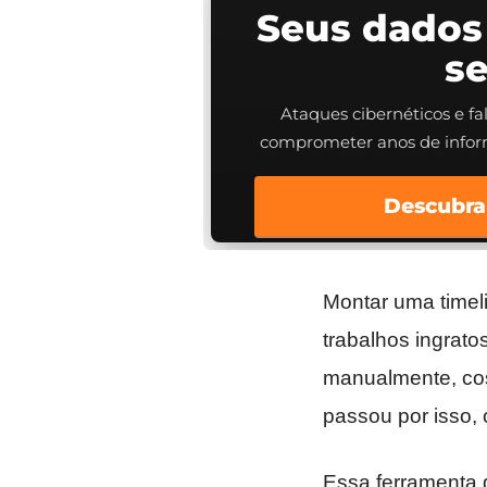
Seus dados
s
Ataques cibernéticos e f
comprometer anos de info
Descubra
Montar uma timel
trabalhos ingrato
manualmente, cos
passou por isso,
Essa ferramenta 