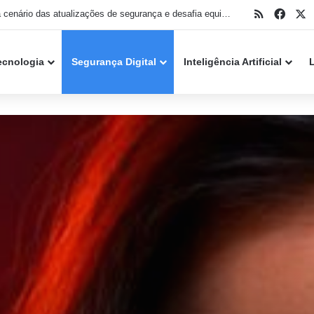
RSS
Face
X
Nova técnica permite que malware aproveite Windows Hello para invadir ambientes Microsoft Entra ID
ecnologia
Segurança Digital
Inteligência Artificial