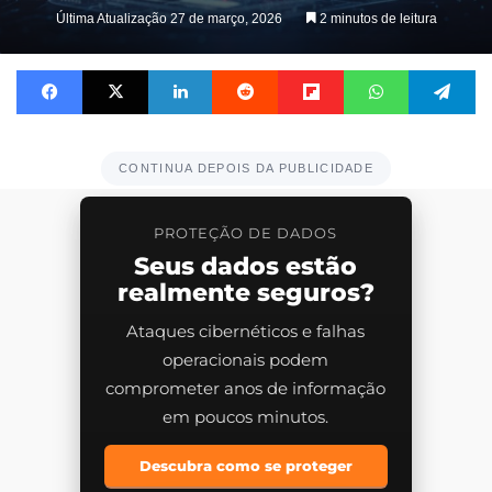
Última Atualização 27 de março, 2026
2 minutos de leitura
Facebook
X
Linkedin
Reddit
Flipboard
WhatsApp
Te
CONTINUA DEPOIS DA PUBLICIDADE
PROTEÇÃO DE DADOS
Seus dados estão
realmente seguros?
Ataques cibernéticos e falhas
operacionais podem
comprometer anos de informação
em poucos minutos.
Descubra como se proteger