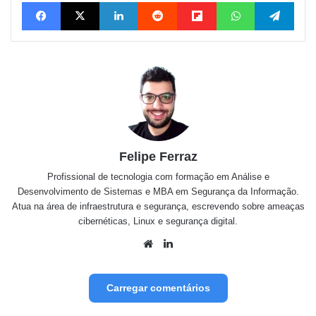
Facebook
X
Linkedin
Reddit
Flipboard
WhatsApp
Tele
Felipe Ferraz
Profissional de tecnologia com formação em Análise e
Desenvolvimento de Sistemas e MBA em Segurança da Informação.
Atua na área de infraestrutura e segurança, escrevendo sobre ameaças
cibernéticas, Linux e segurança digital.
Website
Linkedin
Carregar comentários