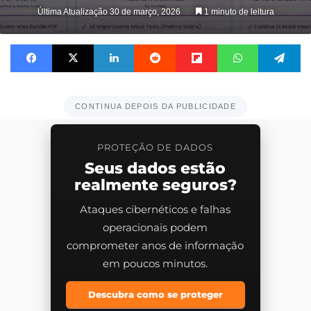
Última Atualização 30 de março, 2026
1 minuto de leitura
Facebook
X
Linkedin
Reddit
Flipboard
WhatsApp
Te
CONTINUA DEPOIS DA PUBLICIDADE
PROTEÇÃO DE DADOS
Seus dados estão
realmente seguros?
Ataques cibernéticos e falhas
operacionais podem
comprometer anos de informação
em poucos minutos.
Descubra como se proteger