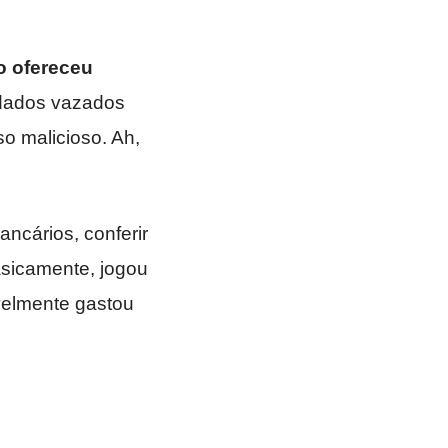
o ofereceu
 dados vazados
o malicioso. Ah,
ancários, conferir
Basicamente, jogou
velmente gastou