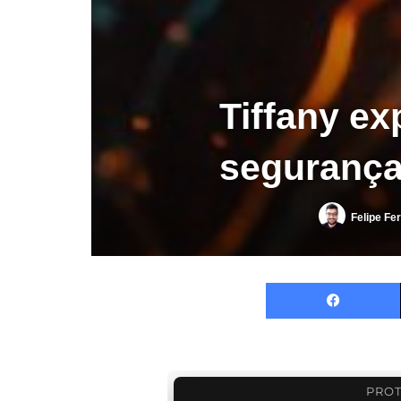
Tiffany ex
segurança
Felipe Fe
PROT