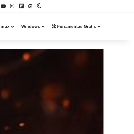
book
YouTube
Instagram
Flipboard
Mastodon
Switch skin
Linux
Windows
Ferramentas Grátis