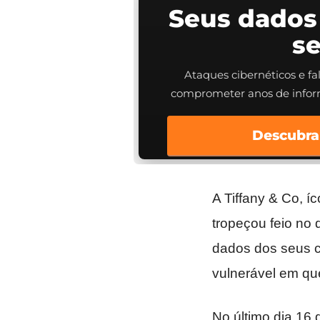
Seus dados
s
Ataques cibernéticos e f
comprometer anos de info
Descubra
A Tiffany & Co, í
tropeçou feio no 
dados dos seus c
vulnerável em qu
No último dia 16 