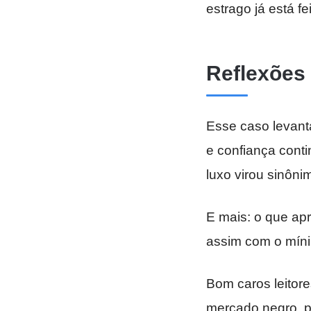
estrago já está fei
Reflexões
Esse caso levan
e confiança cont
luxo virou sinôni
E mais: o que a
assim com o mín
Bom caros leitor
mercado negro, pr