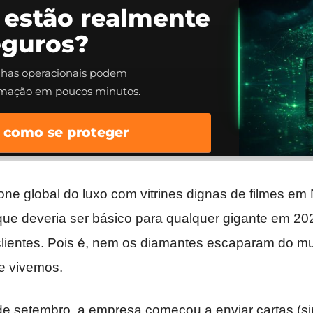
 estão realmente
eguros?
alhas operacionais podem
rmação em poucos minutos.
 como se proteger
cone global do luxo com vitrines dignas de filmes em
que deveria ser básico para qualquer gigante em 20
lientes. Pois é, nem os diamantes escaparam do mu
e vivemos.
de setembro, a empresa começou a enviar cartas (sim