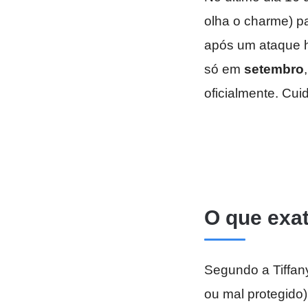
olha o charme) p
após um ataque h
só em
setembro
oficialmente. Cui
O que exa
Segundo a Tiffan
ou mal protegid