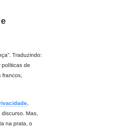
 e
nça”. Traduzindo:
 políticas de
 francos,
rivacidade
,
 discurso. Mas,
a na prata, o