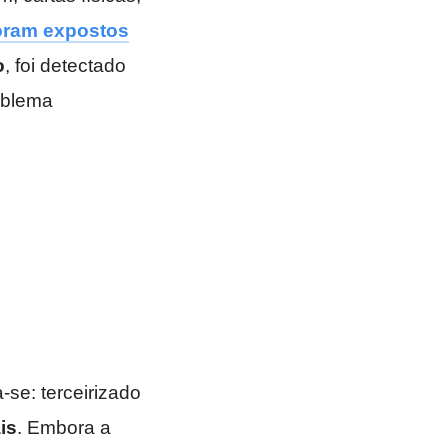
foram expostos
o
, foi detectado
oblema
a-se: terceirizado
is
. Embora a