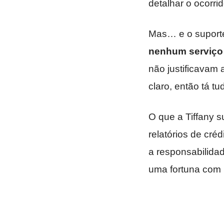
detalhar o ocorri
Mas… e o suporte
nenhum serviço 
não justificavam
claro, então tá tu
O que a Tiffany s
relatórios de cré
a responsabilida
uma fortuna com 