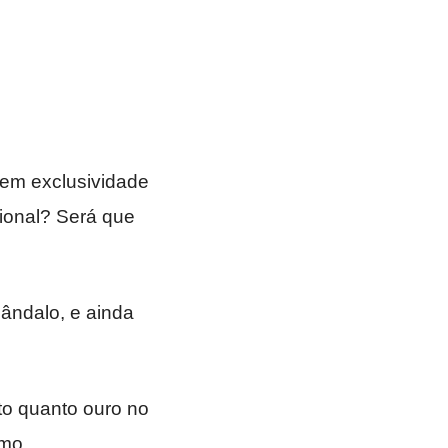
em exclusividade
onal? Será que
ândalo, e ainda
to quanto ouro no
imo.