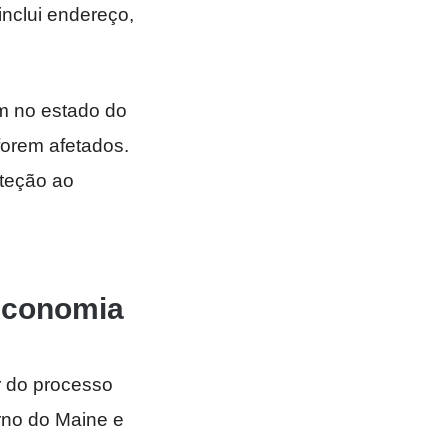
nclui endereço,
 no estado do
 forem afetados.
oteção ao
 economia
r do processo
rno do Maine e