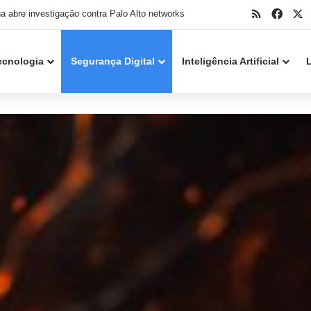
RSS
Face
X
ker do caso Snowflake se declara culpado nos EUA
ecnologia
Segurança Digital
Inteligência Artificial