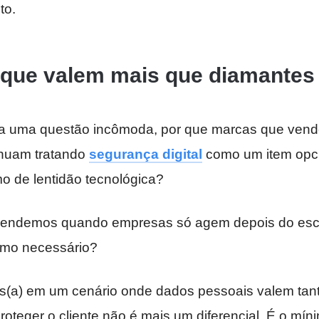
to.
 que valem mais que diamantes
ta uma questão incômoda, por que marcas que vend
inuam tratando
segurança digital
como um item opci
mo de lentidão tecnológica?
prendemos quando empresas só agem depois do esc
imo necessário?
es(a) em um cenário onde dados pessoais valem tan
oteger o cliente não é mais um diferencial. É o mín