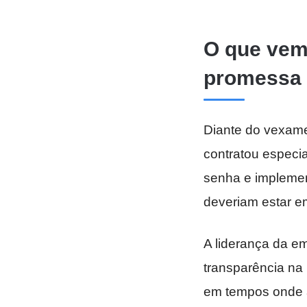
O que vem
promessa 
Diante do vexame,
contratou especia
senha e impleme
deveriam estar em
A liderança da e
transparência na
em tempos onde a 