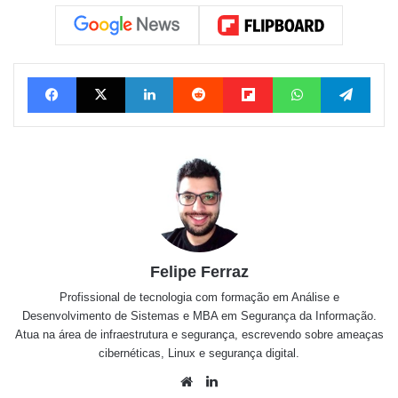
Facebook
X
Linkedin
Reddit
Flipboard
WhatsApp
Tele
Felipe Ferraz
Profissional de tecnologia com formação em Análise e
Desenvolvimento de Sistemas e MBA em Segurança da Informação.
Atua na área de infraestrutura e segurança, escrevendo sobre ameaças
cibernéticas, Linux e segurança digital.
Website
Linkedin