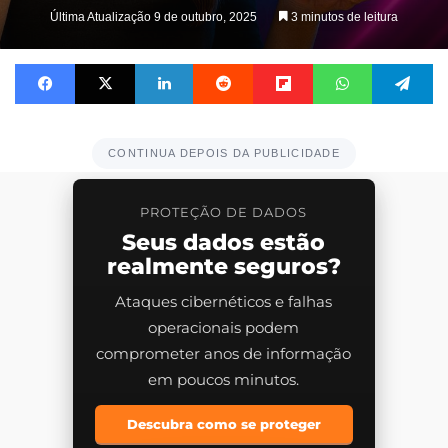
Última Atualização 9 de outubro, 2025
3 minutos de leitura
Facebook
X
Linkedin
Reddit
Flipboard
WhatsApp
Te
CONTINUA DEPOIS DA PUBLICIDADE
PROTEÇÃO DE DADOS
Seus dados estão
realmente seguros?
Ataques cibernéticos e falhas
operacionais podem
comprometer anos de informação
em poucos minutos.
Descubra como se proteger