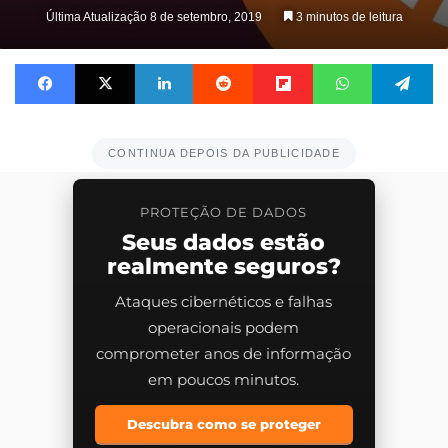
on
Última Atualização 8 de setembro, 2019
3 minutos de leitura
X
Facebook
X
Linkedin
Reddit
Flipboard
WhatsApp
Te
CONTINUA DEPOIS DA PUBLICIDADE
PROTEÇÃO DE DADOS
Seus dados estão
realmente seguros?
Ataques cibernéticos e falhas
operacionais podem
comprometer anos de informação
em poucos minutos.
Descubra como se proteger