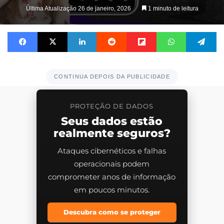
on
Última Atualização 26 de janeiro, 2026
1 minuto de leitura
X
Facebook
X
Linkedin
Reddit
Flipboard
WhatsApp
Te
CONTINUA DEPOIS DA PUBLICIDADE
PROTEÇÃO DE DADOS
Seus dados estão
realmente seguros?
Ataques cibernéticos e falhas
operacionais podem
comprometer anos de informação
em poucos minutos.
Descubra como se proteger