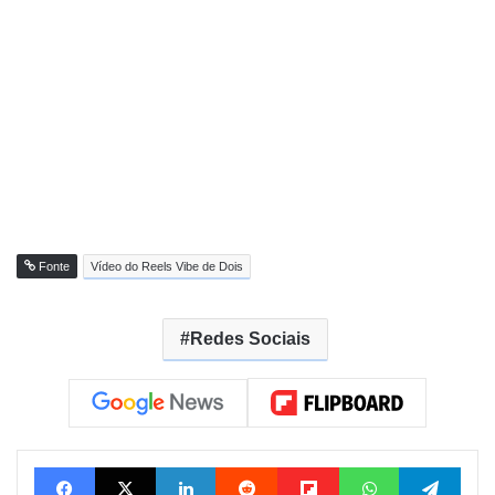
Fonte
Vídeo do Reels Vibe de Dois
Redes Sociais
Facebook
X
Linkedin
Reddit
Flipboard
WhatsApp
Tele