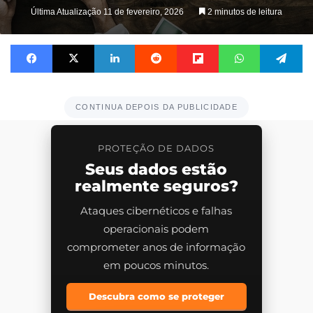
on
Última Atualização 11 de fevereiro, 2026
2 minutos de leitura
X
Facebook
X
Linkedin
Reddit
Flipboard
WhatsApp
Te
CONTINUA DEPOIS DA PUBLICIDADE
PROTEÇÃO DE DADOS
Seus dados estão
realmente seguros?
Ataques cibernéticos e falhas
operacionais podem
comprometer anos de informação
em poucos minutos.
Descubra como se proteger