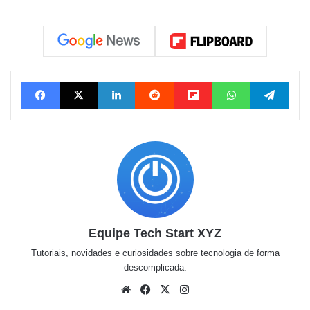
Facebook
X
Linkedin
Reddit
Flipboard
WhatsApp
Tele
Equipe Tech Start XYZ
Tutoriais, novidades e curiosidades sobre tecnologia de forma
descomplicada.
Website
Facebook
X
Instagram