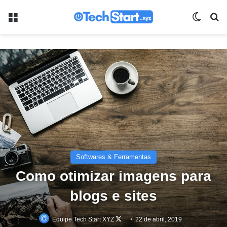
Menu
Switch
Pr
Softwares & Ferramentas
Como otimizar imagens para
blogs e sites
Follow
Equipe Tech Start XYZ
22 de abril, 2019