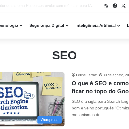
RSS
Face
X
Papirus ganha grande atualização em 2026 e amplia suporte a aplicativos, jogos e desktops Linux
ecnologia
Segurança Digital
Inteligência Artificial
SEO
Felipe Ferraz
30 de agosto, 2
O que é SEO e como 
ficar no topo do Goo
SEO é a sigla para Search Eng
bom e velho português “Otimiz
mecanismos de…
Wordpress