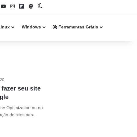
book
YouTube
Instagram
Flipboard
Mastodon
Switch skin
Linux
Windows
Ferramentas Grátis
020
fazer seu site
gle
ine Optimization ou no
ação de sites para