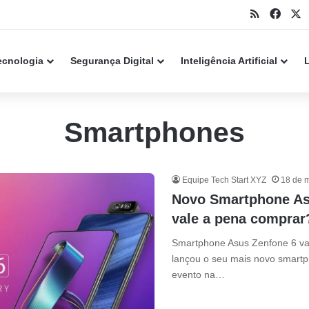
RSS
Face
X
Ataques com CSS podem roubar senhas e tokens no Gmail, Outlook e outros webmails
ecnologia
Segurança Digital
Inteligência Artificial
Smartphones
Equipe Tech Start XYZ
18 de 
Novo Smartphone As
vale a pena comprar
Smartphone Asus Zenfone 6 va
lançou o seu mais novo smartp
evento na…