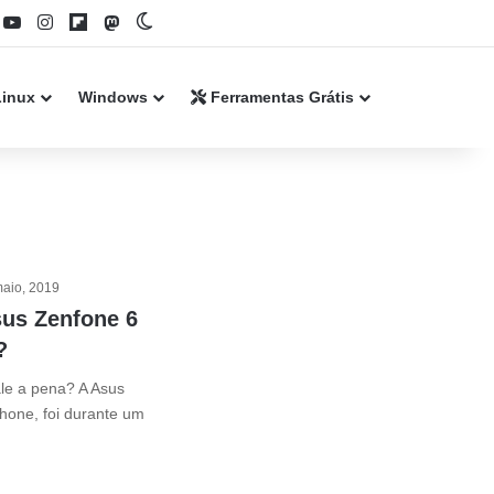
book
YouTube
Instagram
Flipboard
Mastodon
Switch skin
Linux
Windows
Ferramentas Grátis
maio, 2019
us Zenfone 6
?
le a pena? A Asus
hone, foi durante um