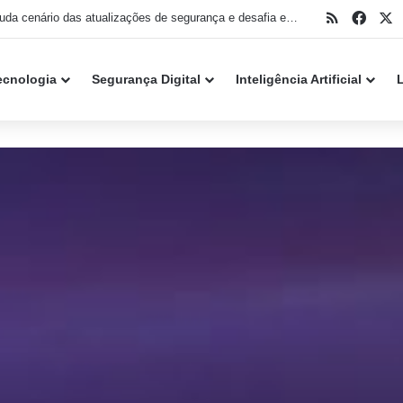
RSS
Face
X
Nova técnica permite que malware aproveite Windows Hello para invadir ambientes Microsoft Entra ID
ecnologia
Segurança Digital
Inteligência Artificial