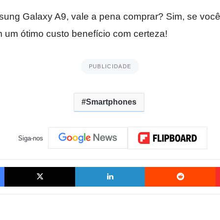
ung Galaxy A9, vale a pena comprar? Sim, se voc
um ótimo custo benefício com certeza!
PUBLICIDADE
Smartphones
Siga-nos
Facebook
X
Linkedin
R