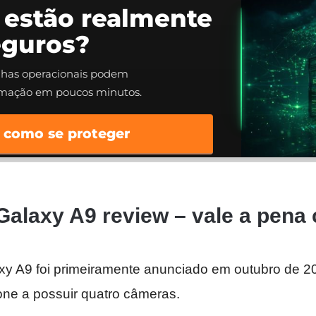
 estão realmente
eguros?
alhas operacionais podem
rmação em poucos minutos.
 como se proteger
alaxy A9 review – vale a pena
 A9 foi primeiramente anunciado em outubro de 20
one a possuir quatro câmeras.