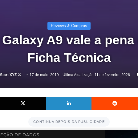
Reviews & Compras
Galaxy A9 vale a pena
Ficha Técnica
Follow
Start XYZ
17 de maio, 2019
Última Atualização 11 de fevereiro, 2026
on
X
Facebook
X
Linkedin
CONTINUA DEPOIS DA PUBLICIDADE
EÇÃO DE DADOS