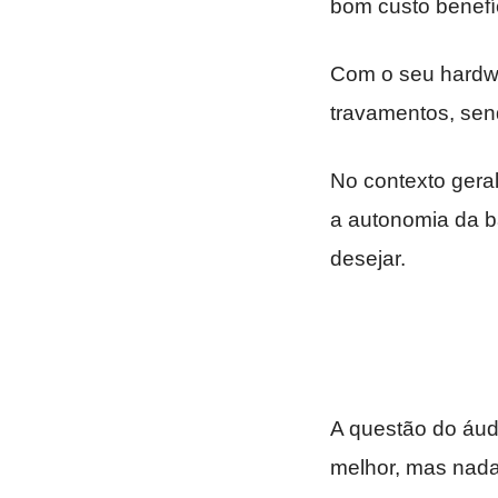
bom custo benefí
Com o seu hardwa
travamentos, sen
No contexto gera
a autonomia da ba
desejar.
A questão do áud
melhor, mas nada