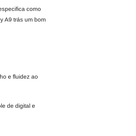
especifica como
xy A9 trás um bom
o e fluidez ao
e de digital e