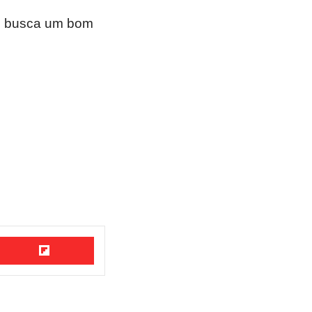
ê busca um bom
eddit
Flipboard