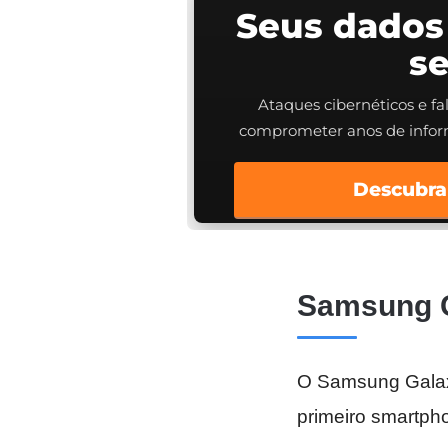
Seus dados
s
Ataques cibernéticos e f
comprometer anos de info
Descubra
Samsung G
O Samsung Galaxy
primeiro smartph