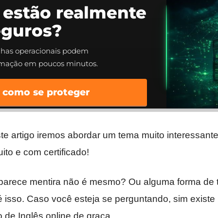
 estão realmente
eguros?
alhas operacionais podem
rmação em poucos minutos.
 como se proteger
este artigo iremos abordar um tema muito interessant
uito e com certificado!
arece mentira não é mesmo? Ou alguma forma de t
é isso. Caso você esteja se perguntando, sim existe
 de Inglês online de graça.