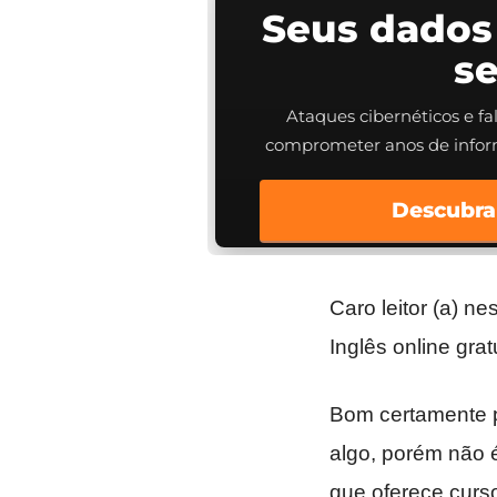
Seus dados
s
Ataques cibernéticos e f
comprometer anos de info
Descubra
Caro leitor (a) n
Inglês online grat
Bom certamente p
algo, porém não 
que oferece curso