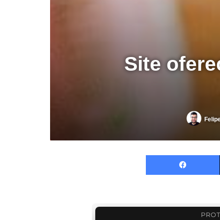
Site ofere
Felip
F
PROT