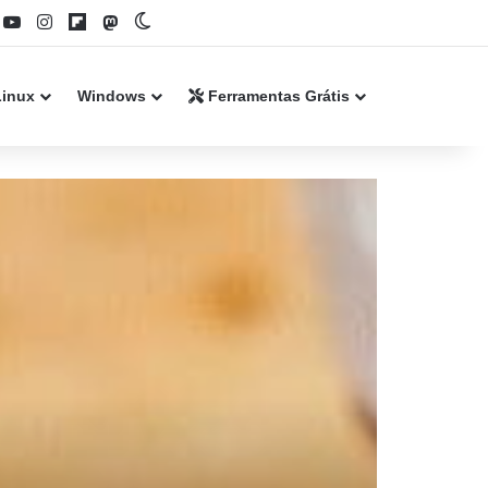
book
YouTube
Instagram
Flipboard
Mastodon
Switch skin
Linux
Windows
Ferramentas Grátis