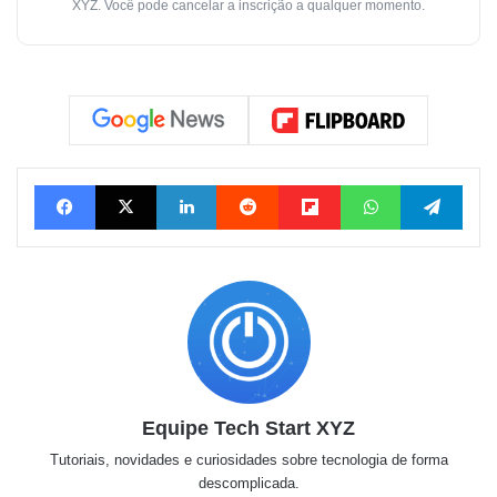
XYZ. Você pode cancelar a inscrição a qualquer momento.
Facebook
X
Linkedin
Reddit
Flipboard
WhatsApp
Tele
Equipe Tech Start XYZ
Tutoriais, novidades e curiosidades sobre tecnologia de forma
descomplicada.