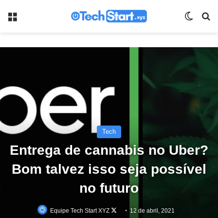
Menu
Switch
Pr
Tech
Entrega de cannabis no Uber?
Bom talvez isso seja possível
no futuro
Follow
Equipe Tech Start XYZ
12 de abril, 2021