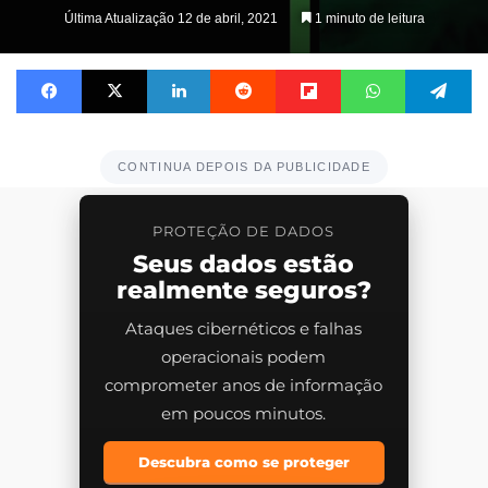
on
Última Atualização 12 de abril, 2021
1 minuto de leitura
X
Facebook
X
Linkedin
Reddit
Flipboard
WhatsApp
Te
CONTINUA DEPOIS DA PUBLICIDADE
PROTEÇÃO DE DADOS
Seus dados estão
realmente seguros?
Ataques cibernéticos e falhas
operacionais podem
comprometer anos de informação
em poucos minutos.
Descubra como se proteger