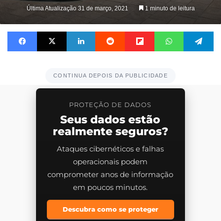
on
Última Atualização 31 de março, 2021
1 minuto de leitura
X
Facebook
X
Linkedin
Reddit
Flipboard
WhatsApp
Te
CONTINUA DEPOIS DA PUBLICIDADE
PROTEÇÃO DE DADOS
Seus dados estão
realmente seguros?
Ataques cibernéticos e falhas
operacionais podem
comprometer anos de informação
em poucos minutos.
Descubra como se proteger