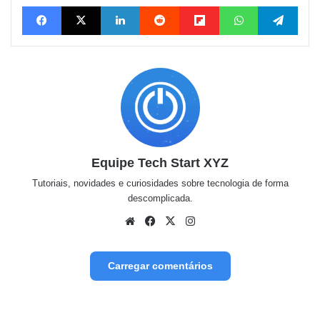
Facebook
X
Linkedin
Reddit
Flipboard
WhatsApp
Tele
Equipe Tech Start XYZ
Tutoriais, novidades e curiosidades sobre tecnologia de forma
descomplicada.
Website
Facebook
X
Instagram
Carregar comentários