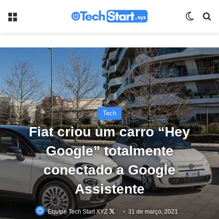
Menu
Switch
Pr
Tech
Fiat criou um carro “Hey
Google” totalmente
conectado a Google
Assistente
Follow
Equipe Tech Start XYZ
31 de março, 2021