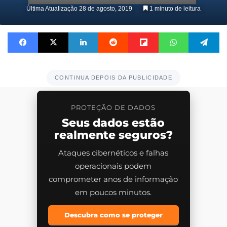
on
Última Atualização 28 de agosto, 2019
1 minuto de leitura
X
Facebook
X
Linkedin
Reddit
Flipboard
WhatsApp
Te
CONTINUA DEPOIS DA PUBLICIDADE
PROTEÇÃO DE DADOS
Seus dados estão
realmente seguros?
Ataques cibernéticos e falhas
operacionais podem
comprometer anos de informação
em poucos minutos.
Descubra como se proteger