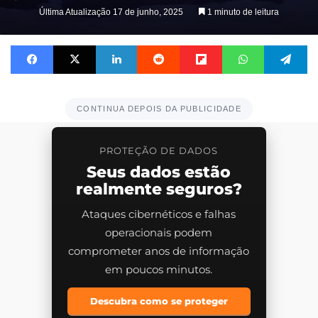
on
Última Atualização 17 de junho, 2025
1 minuto de leitura
X
Facebook
X
Linkedin
Reddit
Flipboard
WhatsApp
Te
CONTINUA DEPOIS DA PUBLICIDADE
PROTEÇÃO DE DADOS
Seus dados estão
realmente seguros?
Ataques cibernéticos e falhas
operacionais podem
comprometer anos de informação
em poucos minutos.
Descubra como se proteger