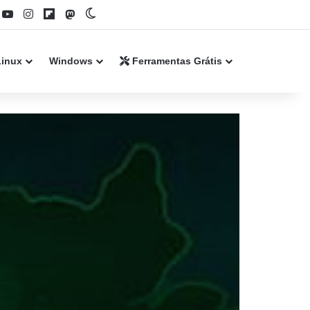
book
YouTube
Instagram
Flipboard
Mastodon
Switch skin
Linux
Windows
Ferramentas Grátis