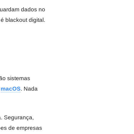
guardam dados no
 blackout digital.
são sistemas
u
macOS
. Nada
a. Segurança,
sões de empresas