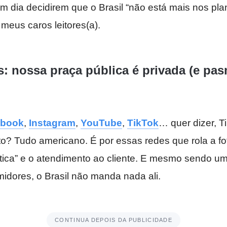
 dia decidirem que o Brasil “não está mais nos pla
 meus caros leitores(a).
s: nossa praça pública é privada (e p
ebook
,
Instagram
,
YouTube
,
TikTok
… quer dizer, T
to? Tudo americano. É por essas redes que rola a fo
tica” e o atendimento ao cliente. E mesmo sendo u
dores, o Brasil não manda nada ali.
CONTINUA DEPOIS DA PUBLICIDADE