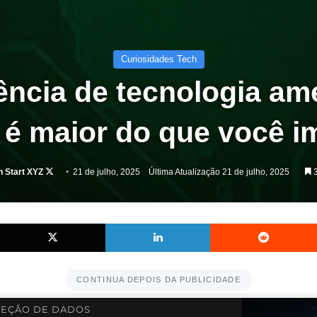
Curiosidades Tech
ncia de tecnologia am
l é maior do que você i
Follow
h Start XYZ
21 de julho, 2025
Última Atualização 21 de julho, 2025
3
on
X
Facebook
X
Linkedin
CONTINUA DEPOIS DA PUBLICIDADE
EÇÃO DE DADOS