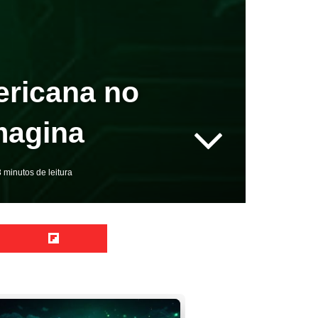
ericana no
magina
 minutos de leitura
Reddit
Flipboard