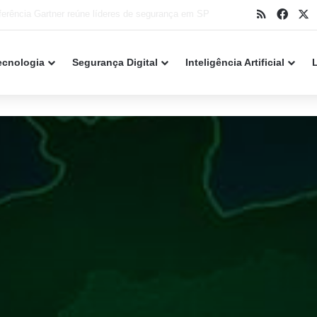
RSS
Face
X
k Point alerta para falha crítica em servidores
ecnologia
Segurança Digital
Inteligência Artificial