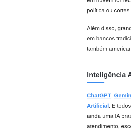
em nuvem fornec
política ou corte
Além disso, grand
em bancos tradic
também american
Inteligência 
ChatGPT
,
Gemin
Artificial
. E todo
ainda uma IA bras
atendimento, esc