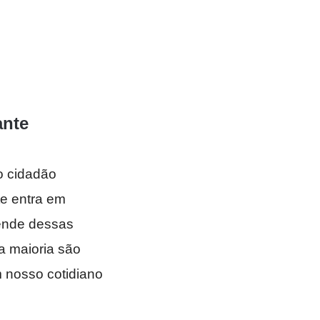
ante
o cidadão
te entra em
pende dessas
ua maioria são
 nosso cotidiano