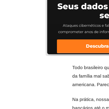
Seus dados
s
Ataques cibernéticos e f
comprometer anos de info
Descubra
Todo brasileiro 
da família mal sa
americana. Parec
Na prática, nossa
bancários até o 