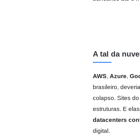
A tal da nuv
AWS
,
Azure
,
Goo
brasileiro, dever
colapso. Sites d
estruturas. E ela
datacenters con
digital.