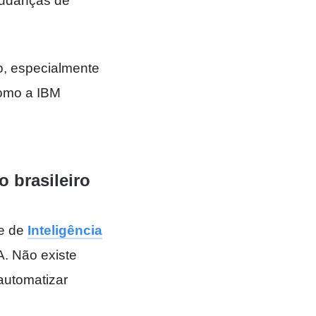
mudanças de
ro, especialmente
como a IBM
o brasileiro
e de
Inteligência
. Não existe
 automatizar