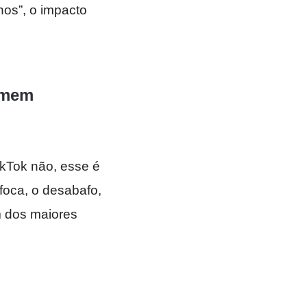
nos”, o impacto
asmem
ikTok não, esse é
foca, o desabafo,
m dos maiores