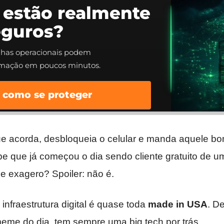
 estão realmente
eguros?
alhas operacionais podem
rmação em poucos minutos.
 como se proteger
que acorda, desbloqueia o celular e manda aquele bo
be que já começou o dia sendo cliente gratuito de 
e exagero? Spoiler: não é.
 infraestrutura digital é quase toda
made in USA
. D
meme do dia, tem sempre uma big tech por trás.