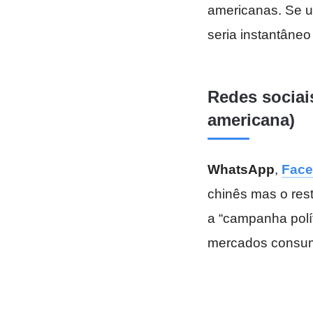
americanas. Se um
seria instantâneo
Redes sociai
americana)
WhatsApp
,
Fac
chinês mas o res
a “campanha polí
mercados consumi