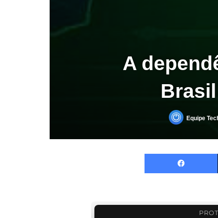
A dependê
Brasi
Equipe Tec
PROT