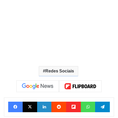
Redes Sociais
Facebook
X
Linkedin
Reddit
Flipboard
WhatsApp
Tele