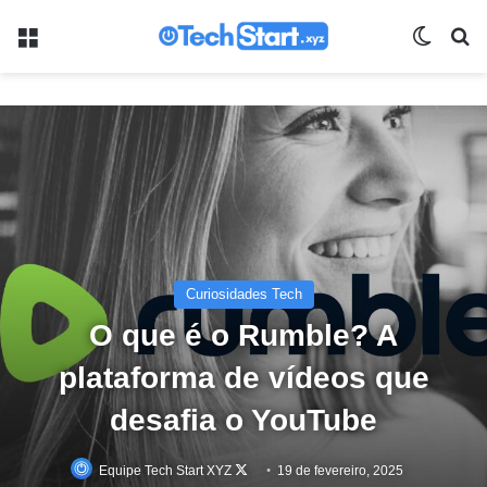
Menu
Switch
Pr
Curiosidades Tech
O que é o Rumble? A
plataforma de vídeos que
desafia o YouTube
Follow
Equipe Tech Start XYZ
19 de fevereiro, 2025