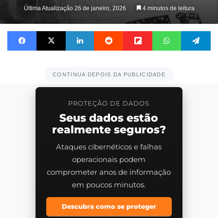
on
Última Atualização 26 de janeiro, 2026
4 minutos de leitura
X
Facebook
X
Linkedin
Reddit
Flipboard
WhatsApp
Te
CONTINUA DEPOIS DA PUBLICIDADE
PROTEÇÃO DE DADOS
Seus dados estão
realmente seguros?
Ataques cibernéticos e falhas
operacionais podem
comprometer anos de informação
em poucos minutos.
Descubra como se proteger