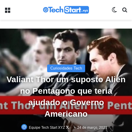
Menu
Switch
Pr
Curiosidades Tech
Valiant Thor um suposto Alien
no Pentágono que teria
ajudado o Governo
Americano
Follow
Equipe Tech Start XYZ
24 de março, 2021