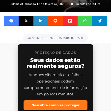
on
Última Atualização 13 de fevereiro, 2023
3 minutos de leitura
X
Facebook
X
Linkedin
Reddit
Flipboard
WhatsApp
Te
CONTINUA DEPOIS DA PUBLICIDADE
PROTEÇÃO DE DADOS
Seus dados estão
realmente seguros?
Ataques cibernéticos e falhas
operacionais podem
comprometer anos de informação
em poucos minutos.
Descubra como se proteger