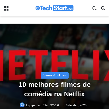
Menu
Switch
Pr
Séries & Filmes
10 melhores filmes de
comédia na Netflix
Equipe Tech Start XYZ
Follow
6 de abril, 2020