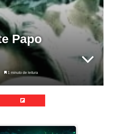
ate Papo
1 minuto de leitura
Reddit
Flipboard