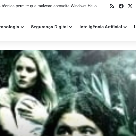
RSS
Face
X
Monitor do sistema Resources evolui com métricas para IA, PowerPC e melhorias na interface
ecnologia
Segurança Digital
Inteligência Artificial