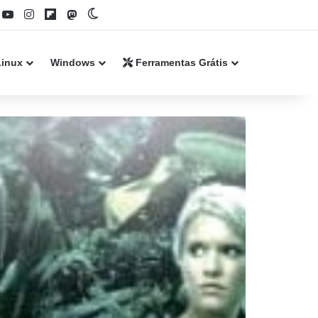
book
YouTube
Instagram
Flipboard
Mastodon
Switch skin
Linux
Windows
Ferramentas Grátis