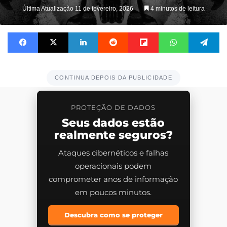
Última Atualização 11 de fevereiro, 2026
4 minutos de leitura
Facebook
X
Linkedin
Reddit
Flipboard
WhatsApp
Te
CONTINUA DEPOIS DA PUBLICIDADE
PROTEÇÃO DE DADOS
Seus dados estão
realmente seguros?
Ataques cibernéticos e falhas
operacionais podem
comprometer anos de informação
em poucos minutos.
Descubra como se proteger