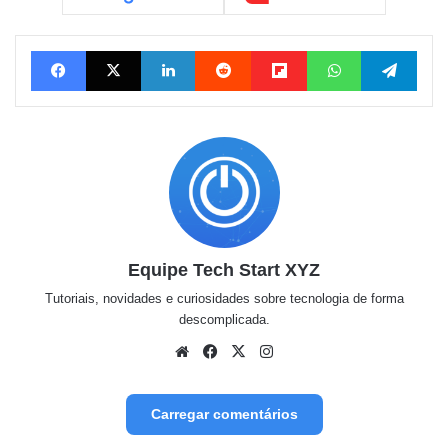
Facebook
X
Linkedin
Reddit
Flipboard
WhatsApp
Tele
Equipe Tech Start XYZ
Tutoriais, novidades e curiosidades sobre tecnologia de forma
descomplicada.
Website
Facebook
X
Instagram
Carregar comentários