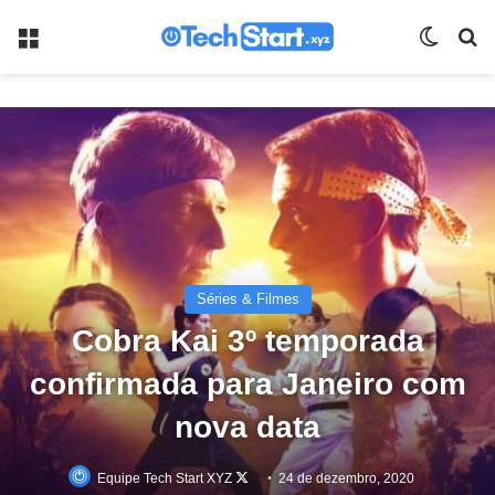
Menu
Switch
Pr
Séries & Filmes
Cobra Kai 3º temporada
confirmada para Janeiro com
nova data
Follow
Equipe Tech Start XYZ
24 de dezembro, 2020