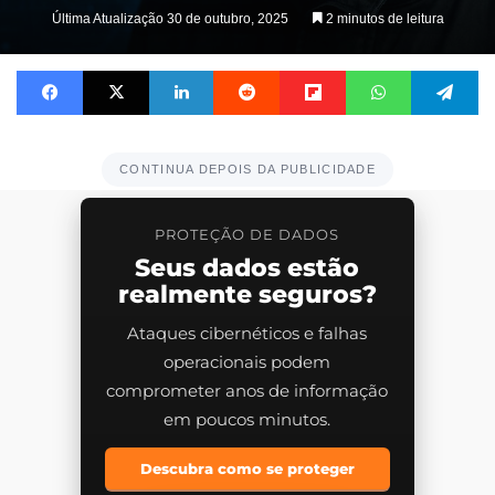
Última Atualização 30 de outubro, 2025
2 minutos de leitura
Facebook
X
Linkedin
Reddit
Flipboard
WhatsApp
Te
CONTINUA DEPOIS DA PUBLICIDADE
PROTEÇÃO DE DADOS
Seus dados estão
realmente seguros?
Ataques cibernéticos e falhas
operacionais podem
comprometer anos de informação
em poucos minutos.
Descubra como se proteger