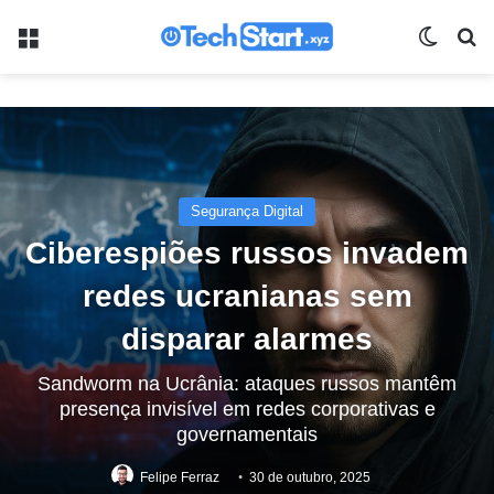
Menu
Switch
Pr
Segurança Digital
Ciberespiões russos invadem
redes ucranianas sem
disparar alarmes
Sandworm na Ucrânia: ataques russos mantêm
presença invisível em redes corporativas e
governamentais
Felipe Ferraz
30 de outubro, 2025