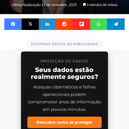
Última Atualização 15 de novembro, 2025
3 minutos de leitura
Facebook
X
Linkedin
Reddit
Flipboard
WhatsApp
Te
CONTINUA DEPOIS DA PUBLICIDADE
PROTEÇÃO DE DADOS
Seus dados estão
realmente seguros?
Ataques cibernéticos e falhas
operacionais podem
comprometer anos de informação
em poucos minutos.
Descubra como se proteger