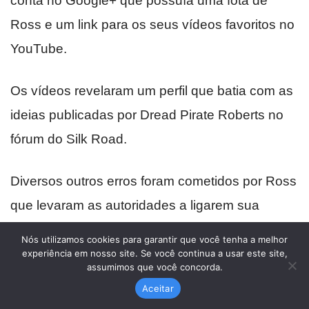
conta no Google+ que possuía uma fota de
Ross e um link para os seus vídeos favoritos no
YouTube.
Os vídeos revelaram um perfil que batia com as
ideias publicadas por Dread Pirate Roberts no
fórum do Silk Road.
Diversos outros erros foram cometidos por Ross
que levaram as autoridades a ligarem sua
identidade ao perfil de DPR.
Nós utilizamos cookies para garantir que você tenha a melhor
experiência em nosso site. Se você continua a usar este site,
assumimos que você concorda.
Por exemplo, ele manteve seu perfil no LinkedIn
Aceitar
ativo, no perfil a seguinte informação: