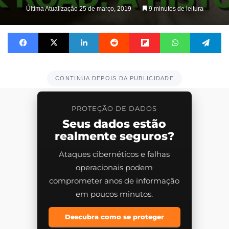
on
Última Atualização 25 de março, 2019
9 minutos de leitura
X
Facebook
X
Linkedin
Reddit
Flipboard
WhatsApp
Te
CONTINUA DEPOIS DA PUBLICIDADE
PROTEÇÃO DE DADOS
Seus dados estão
realmente seguros?
Ataques cibernéticos e falhas
operacionais podem
comprometer anos de informação
em poucos minutos.
Descubra como se proteger