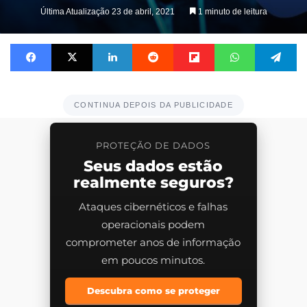
Última Atualização 23 de abril, 2021
1 minuto de leitura
Facebook
X
Linkedin
Reddit
Flipboard
WhatsApp
Te
CONTINUA DEPOIS DA PUBLICIDADE
PROTEÇÃO DE DADOS
Seus dados estão
realmente seguros?
Ataques cibernéticos e falhas
operacionais podem
comprometer anos de informação
em poucos minutos.
Descubra como se proteger