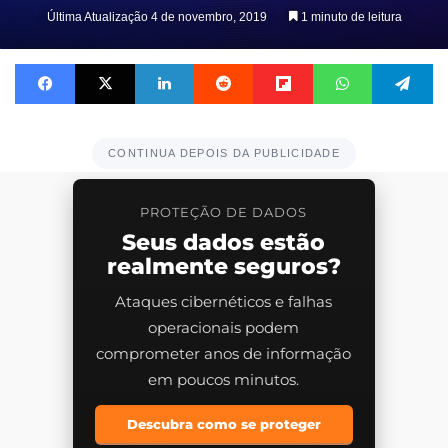
on
Última Atualização 4 de novembro, 2019
1 minuto de leitura
X
Facebook
X
Linkedin
Reddit
Flipboard
WhatsApp
Te
CONTINUA DEPOIS DA PUBLICIDADE
PROTEÇÃO DE DADOS
Seus dados estão
realmente seguros?
Ataques cibernéticos e falhas
operacionais podem
comprometer anos de informação
em poucos minutos.
Descubra como se proteger