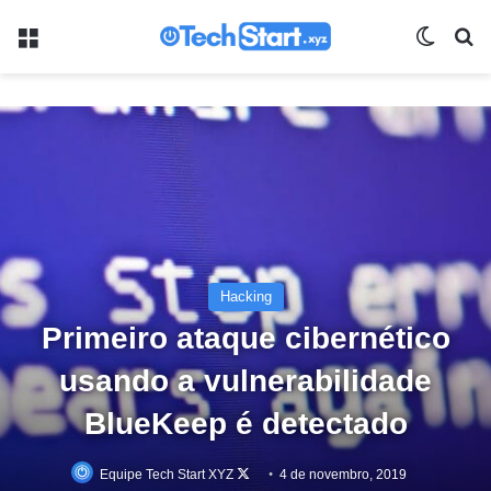
Menu
Switch
Pr
Hacking
Primeiro ataque cibernético
usando a vulnerabilidade
BlueKeep é detectado
Follow
Equipe Tech Start XYZ
4 de novembro, 2019