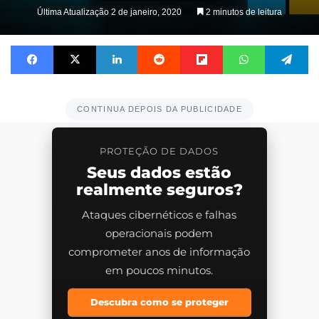
on
Última Atualização 2 de janeiro, 2020
2 minutos de leitura
X
Facebook
X
Linkedin
Reddit
Flipboard
WhatsApp
Te
CONTINUA DEPOIS DA PUBLICIDADE
PROTEÇÃO DE DADOS
Seus dados estão
realmente seguros?
Ataques cibernéticos e falhas
operacionais podem
comprometer anos de informação
em poucos minutos.
Descubra como se proteger