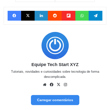
Facebook
X
Linkedin
Reddit
Flipboard
WhatsApp
Tele
Equipe Tech Start XYZ
Tutoriais, novidades e curiosidades sobre tecnologia de forma
descomplicada.
Website
Facebook
X
Instagram
Carregar comentários