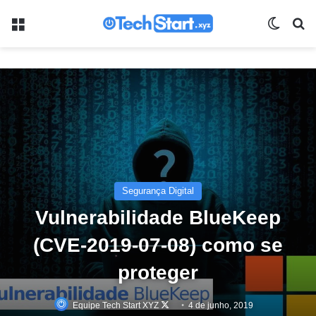
Menu
Switch
Pr
Segurança Digital
Vulnerabilidade BlueKeep
(CVE-2019-07-08) como se
proteger
Follow
Equipe Tech Start XYZ
4 de junho, 2019