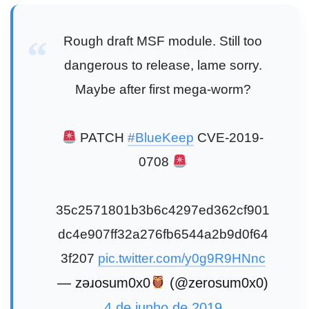
Rough draft MSF module. Still too
dangerous to release, lame sorry.
Maybe after first mega-worm?
PATCH
#BlueKeep
CVE-2019-
0708
35c2571801b3b6c4297ed362cf901
dc4e907ff32a276fb6544a2b9d0f64
3f207
pic.twitter.com/y0g9R9HNnc
— zǝɹosum0x0
(@zerosum0x0)
4 de junho de 2019