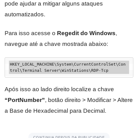
pode ajudar a mitigar alguns ataques
automatizados.
Para isso acesse o
Regedit do Windows
,
navegue até a chave mostrada abaixo:
HKEY_LOCAL_MACHINE\System\CurrentControlSet\Con
trol\Terminal Server\WinStations\RDP-Tcp
Após isso ao lado direito localize a chave
“PortNumber”
, botão direito > Modificar > Altere
a Base de Hexadecimal para Decimal.
CONTINUA DEPOIS DA PUBLICIDADE