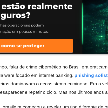
 estão realmente
eguros?
alhas operacionais podem
rmação em poucos minutos.
 como se proteger
po, falar de crime cibernético no Brasil era pratica
Malware focado em internet banking,
phishing sofis
iros dominavam o ecossistema criminoso. Era o ve
desaparecer e repetir o ciclo. Mas nos últimos anos 
l brasileira começou a revelar um tipo diferente de