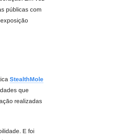
as públicas com
 exposição
tica
StealthMole
idades que
ação realizadas
lidade. E foi