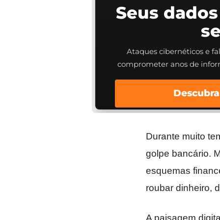
Seus dados
s
Ataques cibernéticos e f
comprometer anos de info
Descubra
Durante muito tem
golpe bancário. 
esquemas finance
roubar dinheiro, 
A paisagem digita