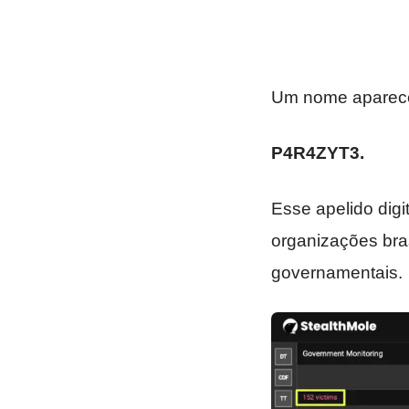
Um nome aparece
P4R4ZYT3.
Esse apelido digi
organizações bra
governamentais.