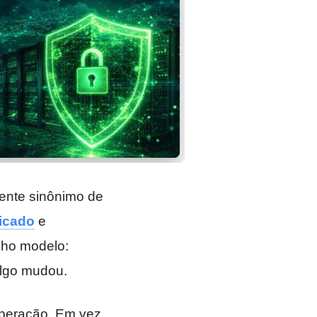
mente sinônimo de
ticado
e
lho modelo:
algo mudou.
 operação. Em vez