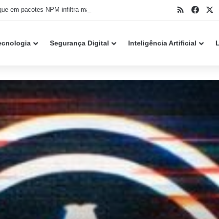
RSS
Face
X
que em pacotes NPM infiltra malware no VS Code
ecnologia
Segurança Digital
Inteligência Artificial