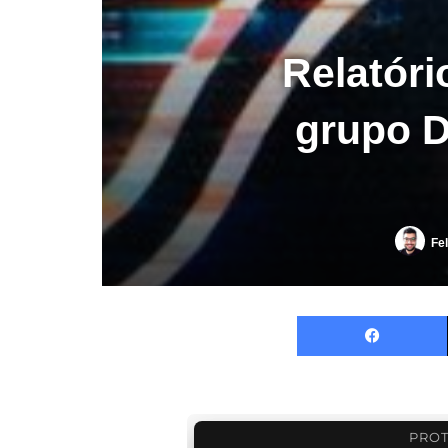
Relatóri
grupo D
Fel
PROT