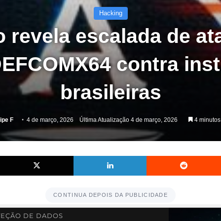
Hacking
o revela escalada de a
EFCOMX64 contra inst
brasileiras
ipe F
4 de março, 2026
Última Atualização 4 de março, 2026
4 minutos 
Facebook
X
Linkedin
CONTINUA DEPOIS DA PUBLICIDADE
EÇÃO DE DADOS