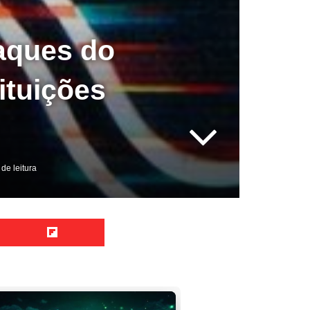
taques do
ituições
de leitura
Reddit
Flipboard