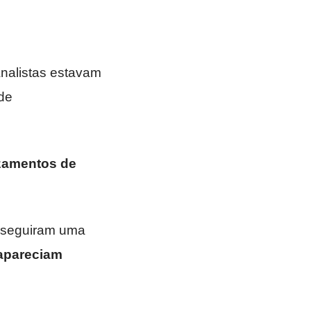
Analistas estavam
 de
azamentos de
s seguiram uma
 apareciam