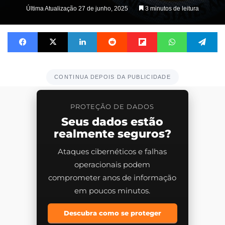
on
Última Atualização 27 de junho, 2025
3 minutos de leitura
X
Facebook
X
Linkedin
Reddit
Flipboard
WhatsApp
Te
CONTINUA DEPOIS DA PUBLICIDADE
PROTEÇÃO DE DADOS
Seus dados estão
realmente seguros?
Ataques cibernéticos e falhas
operacionais podem
comprometer anos de informação
em poucos minutos.
Descubra como se proteger