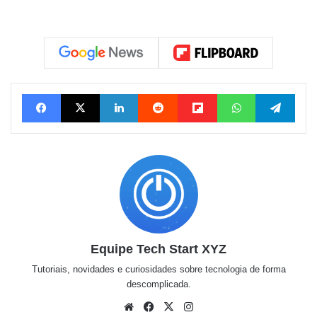
Facebook
X
Linkedin
Reddit
Flipboard
WhatsApp
Tele
Equipe Tech Start XYZ
Tutoriais, novidades e curiosidades sobre tecnologia de forma
descomplicada.
Website
Facebook
X
Instagram