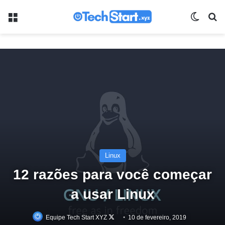
Menu
Switch
Pr
Linux
12 razões para você começar
a usar Linux
Follow
Equipe Tech Start XYZ
10 de fevereiro, 2019