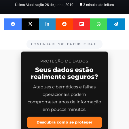
on
Última Atualização 26 de junho, 2019
3 minutos de leitura
X
Facebook
X
Linkedin
Reddit
Flipboard
WhatsApp
Te
CONTINUA DEPOIS DA PUBLICIDADE
PROTEÇÃO DE DADOS
Seus dados estão
realmente seguros?
Ataques cibernéticos e falhas
operacionais podem
comprometer anos de informação
em poucos minutos.
Descubra como se proteger