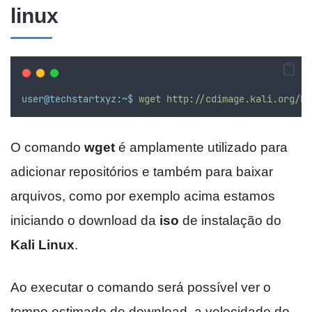
linux
user@techstartxyz:~$
wget
http://cdimage.kali.org/ka
O comando
wget
é amplamente utilizado para
adicionar repositórios e também para baixar
arquivos, como por exemplo acima estamos
iniciando o download da
iso
de instalação do
Kali Linux
.
Ao executar o comando será possível ver o
tempo estimado de download, a velocidade do