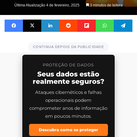
on
Última Atualização 4 de fevereiro, 2025
3 minutos de leitura
X
Facebook
X
Linkedin
Reddit
Flipboard
WhatsApp
Te
CONTINUA DEPOIS DA PUBLICIDADE
PROTEÇÃO DE DADOS
Seus dados estão
realmente seguros?
Ataques cibernéticos e falhas
operacionais podem
comprometer anos de informação
em poucos minutos.
Descubra como se proteger