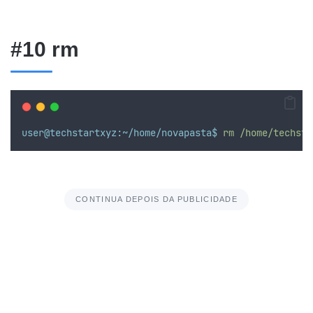
#10 rm
user@techstartxyz:~/home/novapasta$
rm
/home/techsta
CONTINUA DEPOIS DA PUBLICIDADE