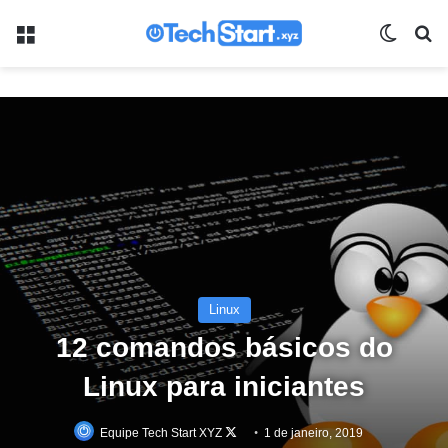
Menu
Switch
Pr
Linux
12 comandos básicos do
Linux para iniciantes
Follow
Equipe Tech Start XYZ
1 de janeiro, 2019