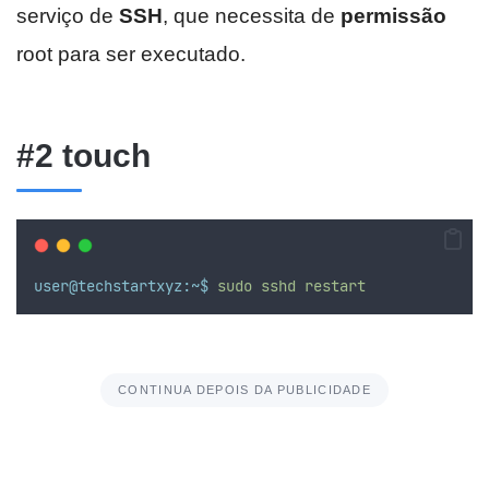
serviço de
SSH
, que necessita de
permissão
root para ser executado.
#2 touch
user@techstartxyz:~$
sudo
sshd
restart
CONTINUA DEPOIS DA PUBLICIDADE