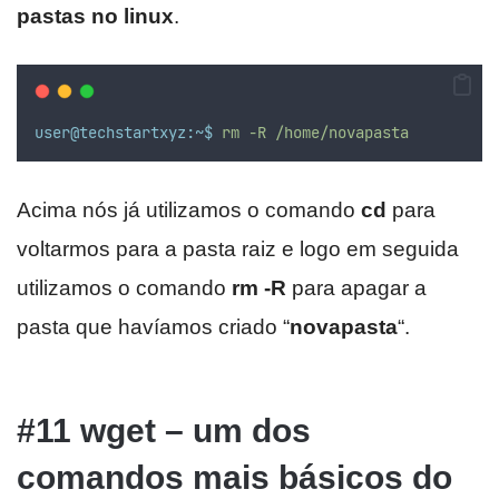
pastas no linux
.
user@techstartxyz:~$
rm
-R
/home/novapasta
Acima nós já utilizamos o comando
cd
para
voltarmos para a pasta raiz e logo em seguida
utilizamos o comando
rm -R
para apagar a
pasta que havíamos criado “
novapasta
“.
#11 wget – um dos
comandos mais básicos do