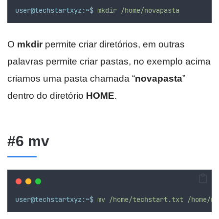
user@techstartxyz:~$
mkdir
/home/novapasta
O
mkdir
permite criar diretórios, em outras
palavras permite criar pastas, no exemplo acima
criamos uma pasta chamada “
novapasta
”
dentro do diretório
HOME
.
#6 mv
user@techstartxyz:~$
mv
/home/techstart.txt
/home/no