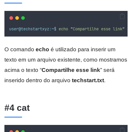
user@techstartxyz:~$
echo
"
Compartilhe esse link
"
>>
O comando
echo
é utilizado para inserir um
texto em um arquivo existente, como mostramos
acima o texto “
Compartilhe esse link
” será
inserido dentro do arquivo
techstart.txt
.
#4 cat