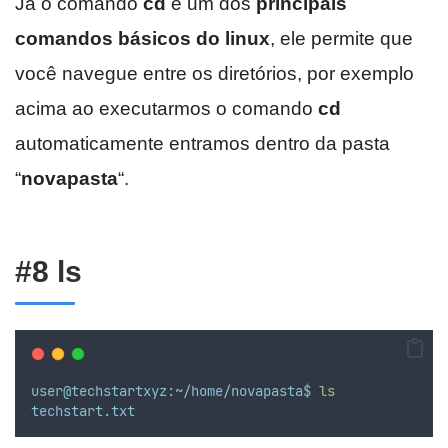
Já o comando
cd
é um dos
principais
comandos básicos do linux
, ele permite que
você navegue entre os diretórios, por exemplo
acima ao executarmos o comando
cd
automaticamente entramos dentro da pasta
“
novapasta
“.
#8 ls
user@techstartxyz:~/home/novapasta$
ls
techstart.txt