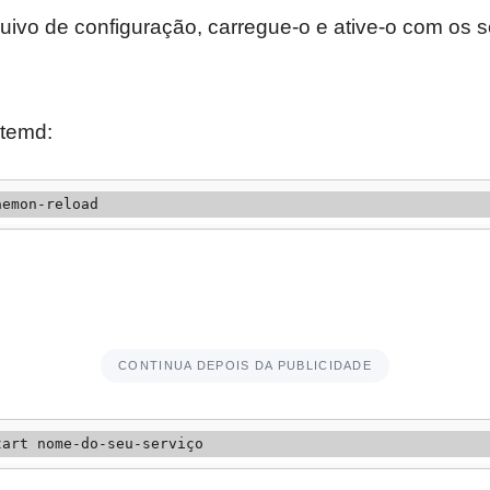
uivo de configuração, carregue-o e ative-o com os 
stemd:
aemon-reload
CONTINUA DEPOIS DA PUBLICIDADE
tart nome-do-seu-serviço