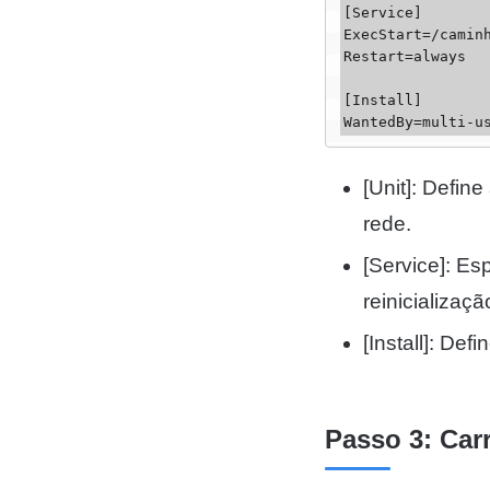
[Service]

ExecStart=/caminh
Restart=always

[Install]

WantedBy=multi-u
[Unit]: Defin
rede.
[Service]: E
reinicializaçã
[Install]: De
Passo 3: Car