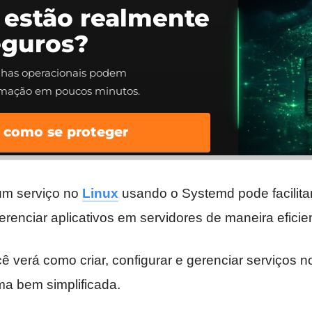
 estão realmente
eguros?
alhas operacionais podem
rmação em poucos minutos.
 como se proteger
 um serviço no
Linux
usando o Systemd pode facilita
renciar aplicativos em servidores de maneira eficie
cê verá como criar, configurar e gerenciar serviços n
ma bem simplificada.