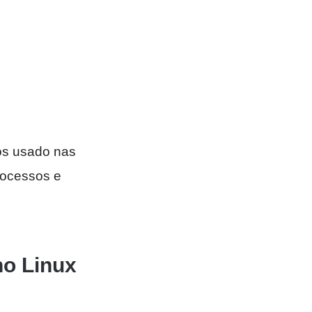
ços usado nas
processos e
no Linux