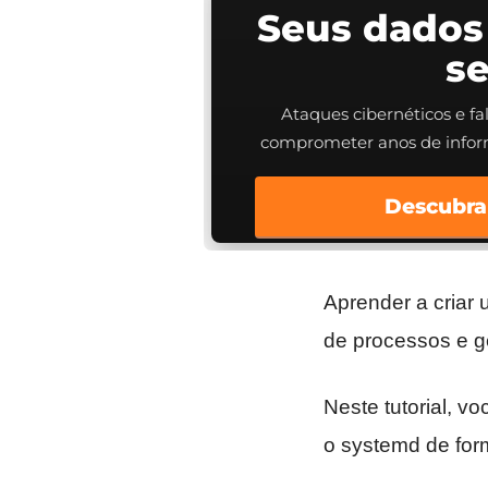
Seus dados
s
Ataques cibernéticos e f
comprometer anos de info
Descubra
Aprender a criar
de processos e ge
Neste tutorial, vo
o systemd de for