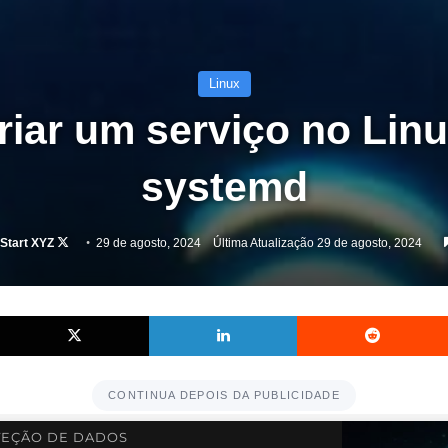
Linux
iar um serviço no Lin
systemd
Follow
Start XYZ
29 de agosto, 2024
Última Atualização 29 de agosto, 2024
on
X
Facebook
X
Linkedin
CONTINUA DEPOIS DA PUBLICIDADE
EÇÃO DE DADOS