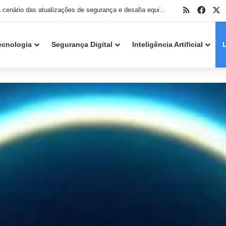
RSS
Face
X
IA muda cenário das atualizações de segurança e desafia equipes de TI no Patch Tuesday de agosto
ecnologia
Segurança Digital
Inteligência Artificial