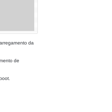
 carregamento da
amento de
boot.