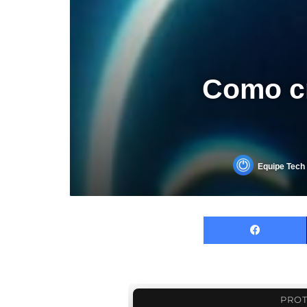
Como cr
Equipe Tech 
PROT