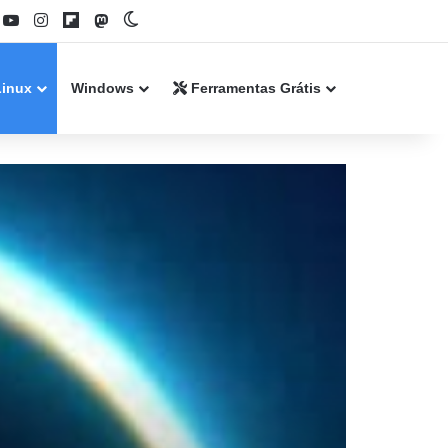
book
YouTube
Instagram
Flipboard
Mastodon
Switch skin
Linux
Windows
Ferramentas Grátis