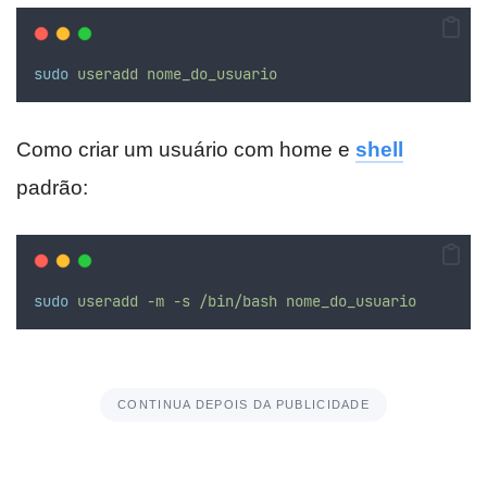
sudo
useradd
nome_do_usuario
Como criar um usuário com home e
shell
padrão:
sudo
useradd
-m
-s
/bin/bash
nome_do_usuario
CONTINUA DEPOIS DA PUBLICIDADE