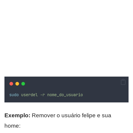
sudo
userdel
-r
nome_do_usuario
Exemplo:
Remover o usuário felipe e sua
home: