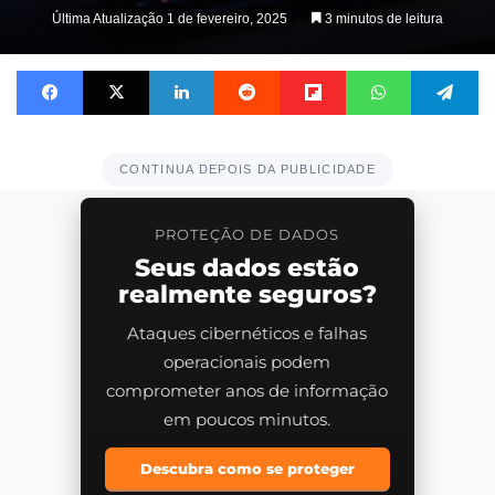
Última Atualização 1 de fevereiro, 2025
3 minutos de leitura
Facebook
X
Linkedin
Reddit
Flipboard
WhatsApp
Te
CONTINUA DEPOIS DA PUBLICIDADE
PROTEÇÃO DE DADOS
Seus dados estão
realmente seguros?
Ataques cibernéticos e falhas
operacionais podem
comprometer anos de informação
em poucos minutos.
Descubra como se proteger