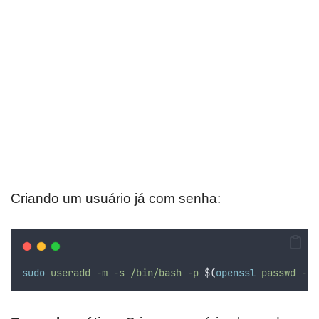
Criando um usuário já com senha:
sudo
useradd
-m
-s
/bin/bash
-p
$(
openssl
 passwd -1 