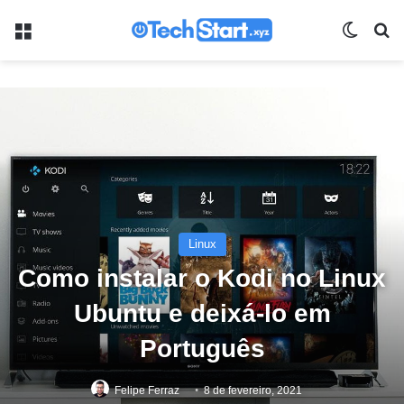
Menu
Switch
Pr
Linux
Como instalar o Kodi no Linux
Ubuntu e deixá-lo em
Português
Felipe Ferraz
8 de fevereiro, 2021