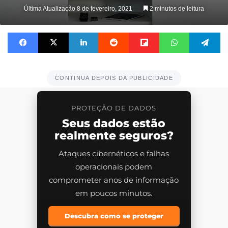
Última Atualização 8 de fevereiro, 2021
2 minutos de leitura
Facebook
X
Linkedin
Reddit
Flipboard
WhatsApp
Te
CONTINUA DEPOIS DA PUBLICIDADE
PROTEÇÃO DE DADOS
Seus dados estão
realmente seguros?
Ataques cibernéticos e falhas
operacionais podem
comprometer anos de informação
em poucos minutos.
Descubra como se proteger