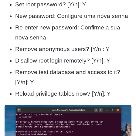
Set root password? [Y/n]: Y
New password: Configure uma nova senha
Re-enter new password: Confirme a sua
nova senha
Remove anonymous users? [Y/n]: Y
Disallow root login remotely? [Y/n]: Y
Remove test database and access to it?
[Y/n]: Y
Reload privilege tables now? [Y/n]: Y