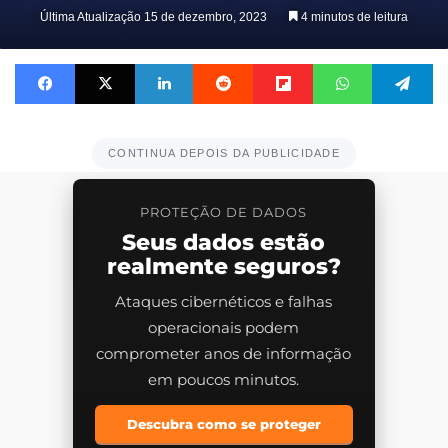
Última Atualização 15 de dezembro, 2023
4 minutos de leitura
Facebook
X
Linkedin
Reddit
Flipboard
WhatsApp
Te
CONTINUA DEPOIS DA PUBLICIDADE
PROTEÇÃO DE DADOS
Seus dados estão
realmente seguros?
Ataques cibernéticos e falhas
operacionais podem
comprometer anos de informação
em poucos minutos.
Descubra como se proteger