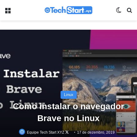
Menu
Switch
Pr
Linux
Como instalar o navegador
Brave no Linux
Equipe Tech Start XYZ
Follow
17 de dezembro, 2019