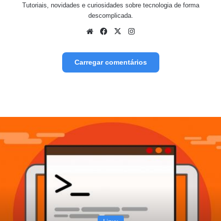
Tutoriais, novidades e curiosidades sobre tecnologia de forma
descomplicada.
We
Fa
X
Inst
bsit
ceb
agr
e
ook
am
Carregar comentários