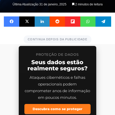
on
Última Atualização 31 de janeiro, 2025
2 minutos de leitura
X
Facebook
X
Linkedin
Reddit
Flipboard
WhatsApp
Te
CONTINUA DEPOIS DA PUBLICIDADE
PROTEÇÃO DE DADOS
Seus dados estão
realmente seguros?
Ataques cibernéticos e falhas
operacionais podem
comprometer anos de informação
em poucos minutos.
Descubra como se proteger