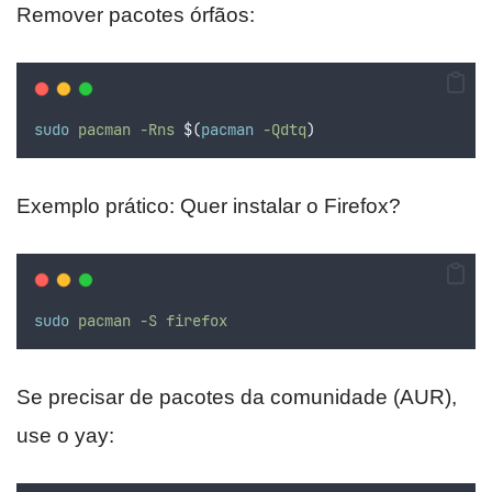
Remover pacotes órfãos:
sudo
pacman
-Rns
$(
pacman
 -Qdtq
)
Exemplo prático: Quer instalar o Firefox?
sudo
pacman
-S
firefox
Se precisar de pacotes da comunidade (AUR),
use o yay: