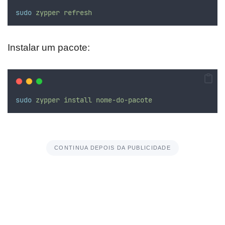
sudo
zypper
refresh
Instalar um pacote:
sudo
zypper
install
nome-do-pacote
CONTINUA DEPOIS DA PUBLICIDADE