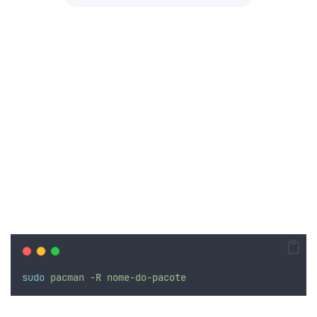
sudo
pacman
-R
nome-do-pacote