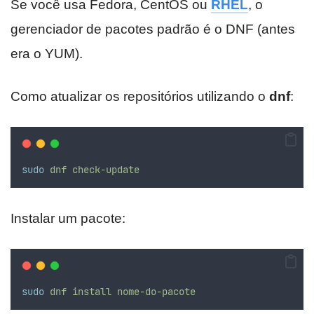
Se você usa Fedora, CentOS ou
RHEL
, o
gerenciador de pacotes padrão é o DNF (antes
era o YUM).
Como atualizar os repositórios utilizando o
dnf
:
sudo
dnf
check-update
Instalar um pacote:
sudo
dnf
install
nome-do-pacote