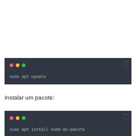
sudo
apt
update
Instalar um pacote:
sudo
apt
install
nome-do-pacote