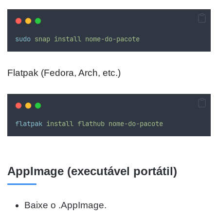
sudo
snap
install
nome-do-pacote
Flatpak (Fedora, Arch, etc.)
flatpak
install
flathub
nome-do-pacote
AppImage (executável portátil)
Baixe o .AppImage.