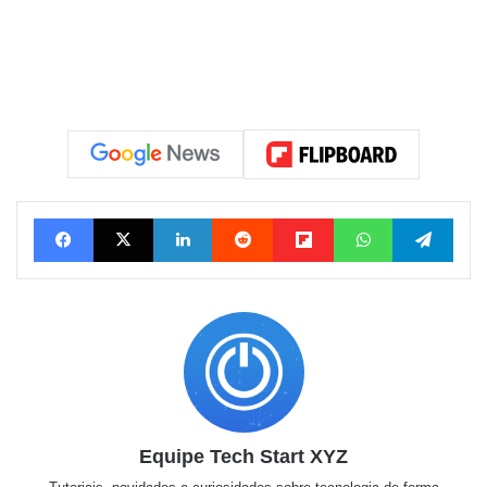
Facebook
X
Linkedin
Reddit
Flipboard
WhatsApp
Tele
Equipe Tech Start XYZ