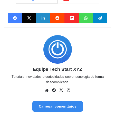
Facebook
X
Linkedin
Reddit
Flipboard
WhatsApp
Tele
Equipe Tech Start XYZ
Tutoriais, novidades e curiosidades sobre tecnologia de forma
descomplicada.
Website
Facebook
X
Instagram
Carregar comentários