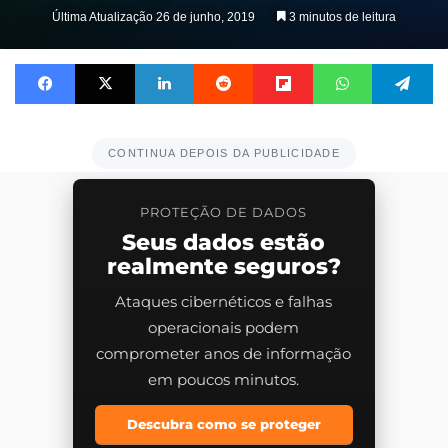
on
Última Atualização 26 de junho, 2019
3 minutos de leitura
X
Facebook
X
Linkedin
Reddit
Flipboard
WhatsApp
Te
CONTINUA DEPOIS DA PUBLICIDADE
PROTEÇÃO DE DADOS
Seus dados estão
realmente seguros?
Ataques cibernéticos e falhas
operacionais podem
comprometer anos de informação
em poucos minutos.
Descubra como se proteger