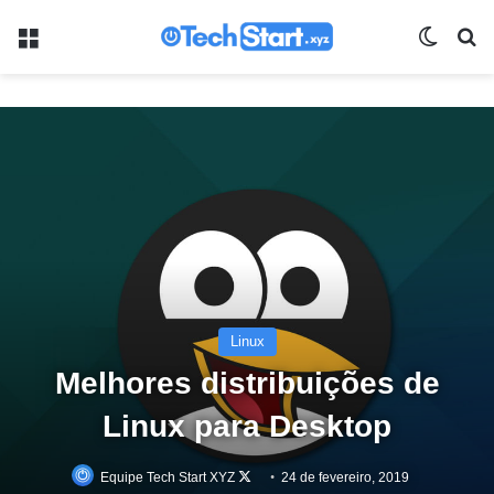
Menu
Switch
Pr
Linux
Melhores distribuições de
Linux para Desktop
Follow
Equipe Tech Start XYZ
24 de fevereiro, 2019