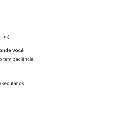
elas)
 onde você
ão tem paciência
executar os