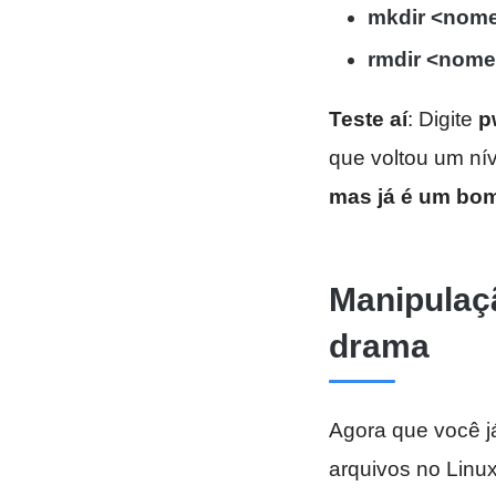
mkdir <nom
rmdir <nom
Teste aí
: Digite
p
que voltou um nív
mas já é um bo
Manipulaçã
drama
Agora que você j
arquivos no Linux