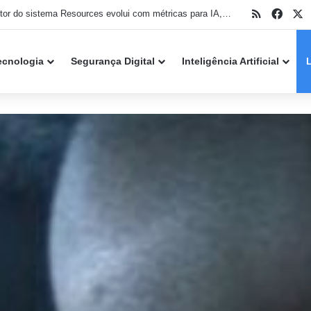
RSS
Face
X
Monitor do sistema Resources evolui com métricas para IA, PowerPC e melhorias na interface
ecnologia
Segurança Digital
Inteligência Artificial