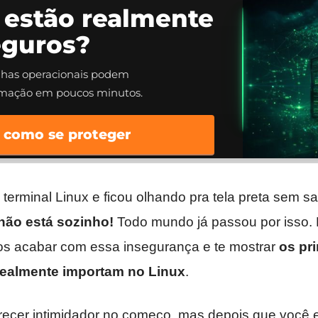
 estão realmente
eguros?
alhas operacionais podem
rmação em poucos minutos.
 como se proteger
terminal Linux e ficou olhando pra tela preta sem sa
não está sozinho!
Todo mundo já passou por isso. 
s acabar com essa insegurança e te mostrar
os pr
ealmente importam
no Linux
.
ecer intimidador no começo, mas depois que você