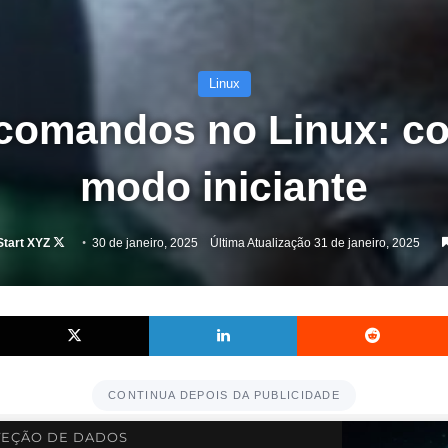
Linux
 comandos no Linux: co
modo iniciante
Follow
Start XYZ
30 de janeiro, 2025
Última Atualização 31 de janeiro, 2025
on
X
Facebook
X
Linkedin
CONTINUA DEPOIS DA PUBLICIDADE
EÇÃO DE DADOS