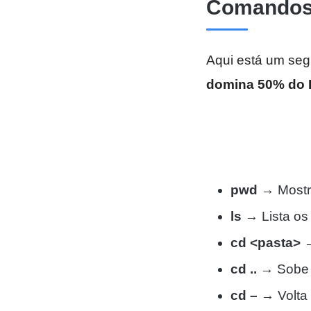
Comandos 
Aqui está um se
domina 50% do 
pwd
→ Mostra
ls
→ Lista os 
cd <pasta>
→
cd ..
→ Sobe u
cd –
→ Volta 