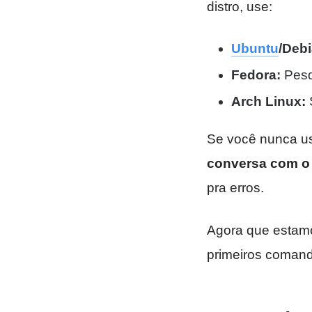
distro, use:
Ubuntu
/Debi
Fedora:
Pesq
Arch Linux:
S
Se você nunca us
conversa com o 
pra erros.
Agora que estamos
primeiros comand