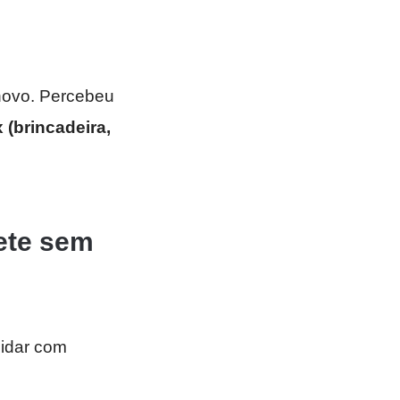
 novo. Percebeu
(brincadeira,
lete sem
lidar com