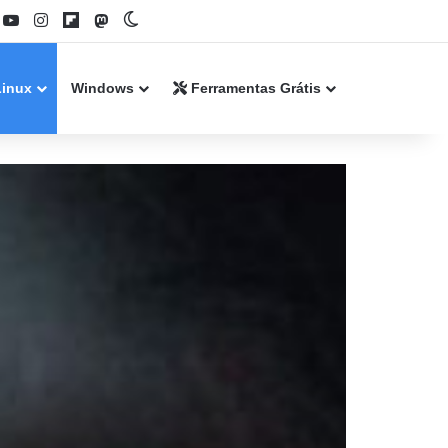
book
YouTube
Instagram
Flipboard
Mastodon
Switch skin
Linux
Windows
Ferramentas Grátis