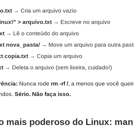
o.txt
→ Cria um arquivo vazio
inux!” > arquivo.txt
→ Escreve no arquivo
xt
→ Lê o conteúdo do arquivo
xt nova_pasta/
→ Move um arquivo para outra past
t copia.txt
→ Copia um arquivo
xt
→ Deleta o arquivo (sem lixeira, cuidado!)
vência:
Nunca rode
rm -rf /
, a menos que você queir
ndos.
Sério. Não faça isso.
 mais poderoso do Linux: man