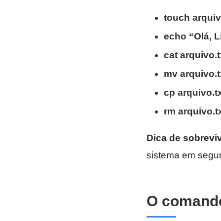
touch arquiv
echo “Olá, L
cat arquivo.t
mv arquivo.t
cp arquivo.tx
rm arquivo.t
Dica de sobrevi
sistema em segu
O comando