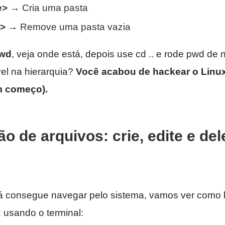
e>
→ Cria uma pasta
e>
→ Remove uma pasta vazia
wd
, veja onde está, depois use cd .. e rode pwd de
el na hierarquia?
Você acabou de hackear o Linux 
m começo).
o de arquivos: crie, edite e de
á consegue navegar pelo sistema, vamos ver como 
 usando o terminal: