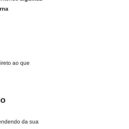
orna
ireto ao que
go
pendendo da sua