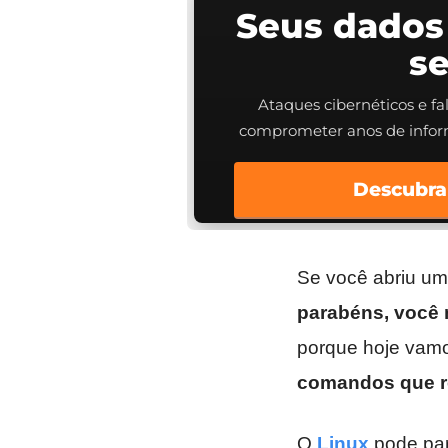
Seus dados
s
Ataques cibernéticos e f
comprometer anos de info
Descubra
Se você abriu um 
parabéns, você 
porque hoje vamo
comandos que r
O
Linux
pode par