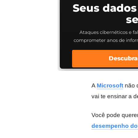
Seus dados
s
Ataques cibernéticos e f
comprometer anos de info
Descubra
A
Microsoft
não 
vai te ensinar a d
Você pode querer
desempenho do