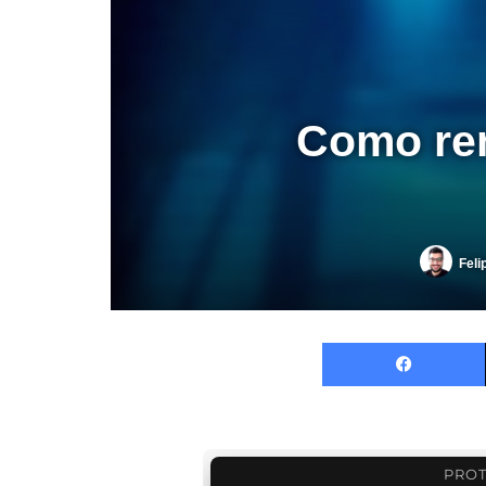
Como re
Feli
PROT