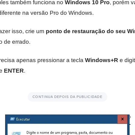
ples também funciona no
Windows 10 Pro
, porém v
diferente na versão Pro do Windows.
azer isso, crie um
ponto de restauração do seu W
o de errado.
recisa apenas pressionar a tecla
Windows+R
e digit
ne
ENTER
.
CONTINUA DEPOIS DA PUBLICIDADE