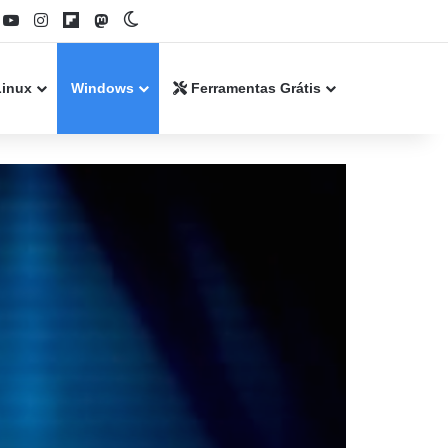
book
YouTube
Instagram
Flipboard
Mastodon
Switch skin
Linux
Windows
Ferramentas Grátis