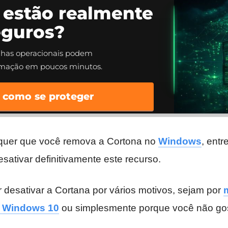
 estão realmente
eguros?
alhas operacionais podem
rmação em poucos minutos.
 como se proteger
quer que você remova a Cortona no
Windows
, entr
esativar definitivamente este recurso.
 desativar a Cortana por vários motivos, sejam por
 Windows 10
ou simplesmente porque você não go