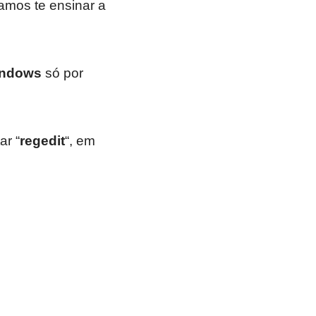
amos te ensinar a
indows
só por
ar “
regedit
“, em