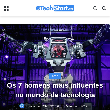
Menu
Switch
Pr
Tech
Os 7 homens mais influentes
no mundo da tecnologia
Follow
Equipe Tech Start XYZ
5 de maio, 2019