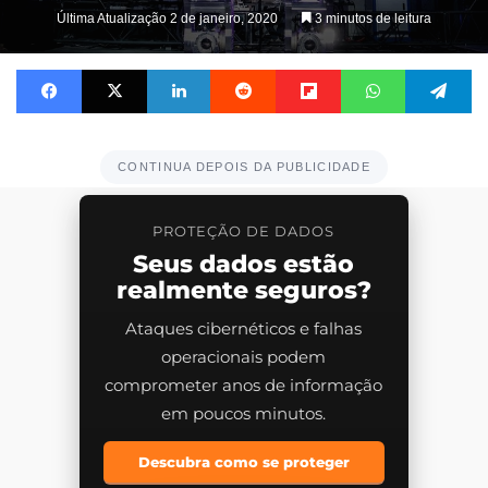
on
Última Atualização 2 de janeiro, 2020
3 minutos de leitura
X
Facebook
X
Linkedin
Reddit
Flipboard
WhatsApp
Te
CONTINUA DEPOIS DA PUBLICIDADE
PROTEÇÃO DE DADOS
Seus dados estão
realmente seguros?
Ataques cibernéticos e falhas
operacionais podem
comprometer anos de informação
em poucos minutos.
Descubra como se proteger