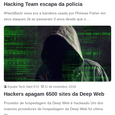
Hacking Team escapa da polícia
#HackBack! essa era a bandeira usada por Phineas Fisher em
seus ataques Já se passaram 3 anos desde que o…
Equipe Tech Start XYZ
21 de novembro, 2018
Hackers apagam 6500 sites da Deep Web
Provedor de hospedagem da Deep Web é hackeado Um dos
maiores provedores de hospedagem da Deep Web foi vítima
de…