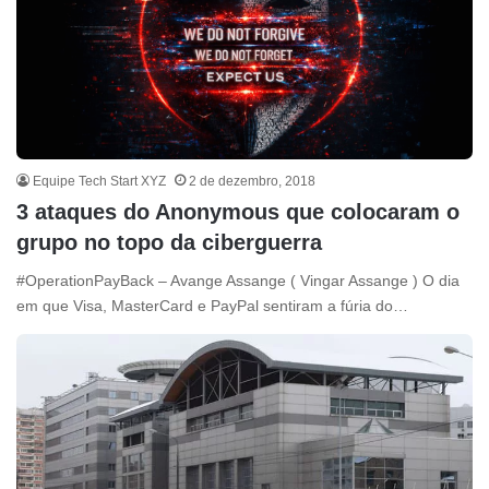
Equipe Tech Start XYZ
2 de dezembro, 2018
3 ataques do Anonymous que colocaram o
grupo no topo da ciberguerra
#OperationPayBack – Avange Assange ( Vingar Assange ) O dia
em que Visa, MasterCard e PayPal sentiram a fúria do…