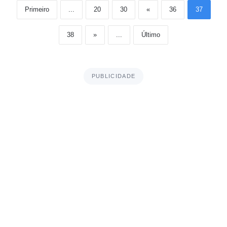
Primeiro
...
20
30
«
36
37
38
»
...
Último
PUBLICIDADE