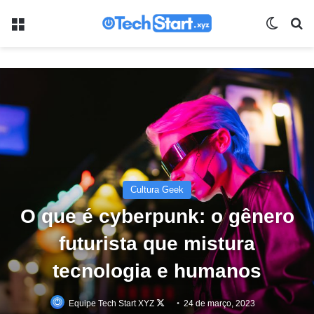
Menu
Switch
Pr
Cultura Geek
O que é cyberpunk: o gênero
futurista que mistura
tecnologia e humanos
Follow
Equipe Tech Start XYZ
24 de março, 2023