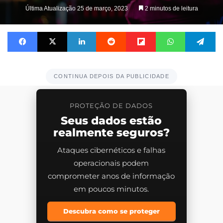
on
Última Atualização 25 de março, 2023
2 minutos de leitura
X
Facebook
X
Linkedin
Reddit
Flipboard
WhatsApp
Te
CONTINUA DEPOIS DA PUBLICIDADE
PROTEÇÃO DE DADOS
Seus dados estão
realmente seguros?
Ataques cibernéticos e falhas
operacionais podem
comprometer anos de informação
em poucos minutos.
Descubra como se proteger