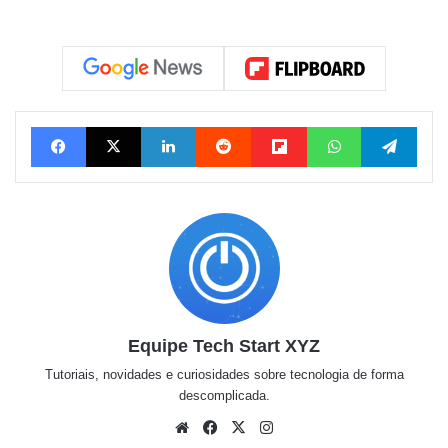
Facebook
X
Linkedin
Reddit
Flipboard
WhatsApp
Tele
Equipe Tech Start XYZ
Tutoriais, novidades e curiosidades sobre tecnologia de forma
descomplicada.
Website
Facebook
X
Instagram