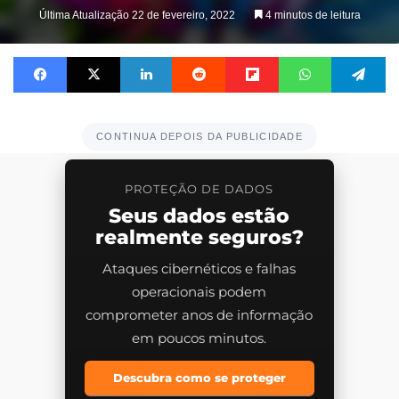
on
Última Atualização 22 de fevereiro, 2022
4 minutos de leitura
X
Facebook
X
Linkedin
Reddit
Flipboard
WhatsApp
Te
CONTINUA DEPOIS DA PUBLICIDADE
PROTEÇÃO DE DADOS
Seus dados estão
realmente seguros?
Ataques cibernéticos e falhas
operacionais podem
comprometer anos de informação
em poucos minutos.
Descubra como se proteger